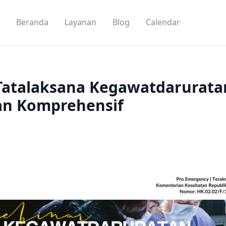
Beranda
Layanan
Blog
Calendar
Tatalaksana Kegawatdarurata
an Komprehensif