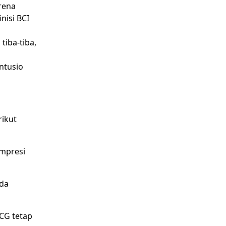
rena
nisi BCI
tiba-tiba,
ntusio
rikut
ompresi
nda
CG tetap