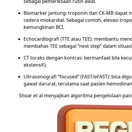
sebagai pemeriksaan rutin awal.
Biomarker jantung: troponin dan CK-MB dapat m
cedera miokardial. Sebagai contoh, elevasi tro
kemungkinan BCI.
Echocardiografi (TTE atau TEE): membantu mendet
membahas TEE sebagai “next step” dalam situasi
CT toraks dengan kontras: bermanfaat bila kecur
ekstensif).
Ultrasonografi “focused” (FAST/eFAST): bisa dig
gawat darurat, terutama saat pasien hemodinami
Shoar et al menyajikan algoritma pengelolaan pas