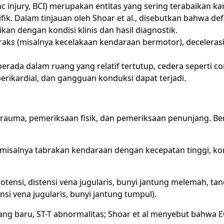
c injury, BCI) merupakan entitas yang sering terabaikan ka
fik. Dalam tinjauan oleh Shoar et al., disebutkan bahwa defi
an dengan kondisi klinis dan hasil diagnostik.
ks (misalnya kecelakaan kendaraan bermotor), decelerasi 
erada dalam ruang yang relatif tertutup, cedera seperti co
rikardial, dan gangguan konduksi dapat terjadi.
auma, pemeriksaan fisik, dan pemeriksaan penunjang. Be
misalnya tabrakan kendaraan dengan kecepatan tinggi, k
otensi, distensi vena jugularis, bunyi jantung melemah, ta
nsi vena jugularis, bunyi jantung tumpul).
ng baru, ST-T abnormalitas; Shoar et al menyebut bahwa E