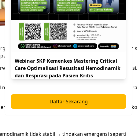
rgantung pada keparahan, kelainan yang ditemukan, dan st
penting:
Webinar SKP Kemenkes Mastering Critical
irway, breathing, circulation). Pastikan jalan napas, ventilasi
Care Optimalisasi Resusitasi Hemodinamik
dan Respirasi pada Pasien Kritis
I memerlukan monitoring ketat (ECG kontinu, tekanan darah
Daftar Sekarang
mencegah penurunan ventilasi yang dapat memperburuk ko
emodinamik tidak stabil → tindakan emergensi seperti