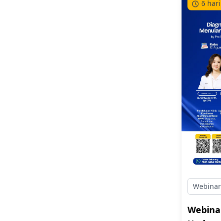
6 hari
hands-o
Dapatkan
grup kon
sertifika
Webinar
Webina