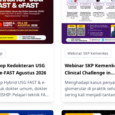
op
Webinar SKP Kemenkes
op Kedokteran USG
Webinar SKP Kemenk
e-FAST Agustus 2026
Clinical Challenge in
Glomerular Disease:
 Hybrid USG FAST & e-
Menghadapi kasus penyak
Tatalaksana Sindrom
uk dokter umum, dokter
glomerular di praktik seha
Nefritik dan Nefrotik
ISHIP. Pelajari teknik FAST
sering kali menjadi tanta
T untuk diagnosis cepat
klinis yang kompleks bagi
Komplikasi Kardiovas
abdomen dan thoraks
dokter umum maupun spes
dan Trombotik
webinar, live demo, dan
Pasien yang datang deng