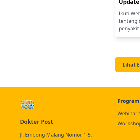
Update
dalam 
Ikuti We
Tatalak
tentang 
Menula
penyakit
berbasis 
Praktik 
sifilis, 
genital,
resistens
Lihat 
manageme
bersama 
Program
Webinar 
Dokter Post
Worksho
Jl. Embong Malang Nomor 1-5,