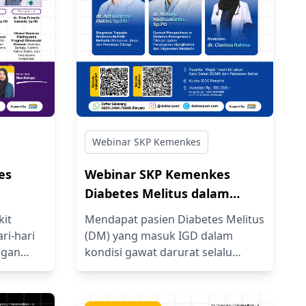
Webinar SKP Kemenkes
es
Webinar SKP Kemenkes
Diabetes Melitus dalam
Kondisi Emergensi:
it
Mendapat pasien Diabetes Melitus
a
Pendekatan Klinis terhadap
ri-hari
(DM) yang masuk IGD dalam
 serta
Kegawatdaruratan
ngan
kondisi gawat darurat selalu
 sejawat
menuntut kecekatan ekstra, Dok.
kular
Metabolik pada Diabetes
ialis.
Entah pasien datang dengan
Melitus
an
napas cepat dan dalam (Kussmaul)