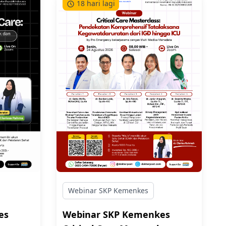
18 hari lagi
 atau
akibat asidosis, koma karena gula
darah melonjak ekstrem, atau
n
justru kejang dan tidak sadar
akan
karena gula darahnya anjlok
 dan
parah.
Webinar SKP Kemenkes
es
Webinar SKP Kemenkes