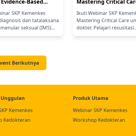
 Evidence-Based
Mastering Critical Ca
Diagnosis dan
Optimalisasi Resusita
binar SKP Kemenkes
Ikuti Webinar SKP Kemen
sana Penyakit
Hemodinamik dan Res
diagnosis dan tatalaksana
Mastering Critical Care u
r Seksual: Tantangan
pada Pasien Kritis
 menular seksual (IMS)
dokter. Pelajari resusitasi
evidence. Pelajari gonore,
hemodinamik, tata laksan
Klinis
kondiloma akuminata, ulkus
interpretasi analisis gas 
 interpretasi VDRL/TPHA,
(AGD), airway managemen
i antibiotik, partner
ventilasi mekanik ICU, ser
Event Berikutnya
nt, serta skrining HIV
penanganan gagal napas
dokter spesialis.
pasien kritis bersama pak
Intensive Care.
 Unggulan
Produk Utama
SKP Kemenkes
Webinar SKP Kemenkes
p Kedokteran
Workshop Kedokteran