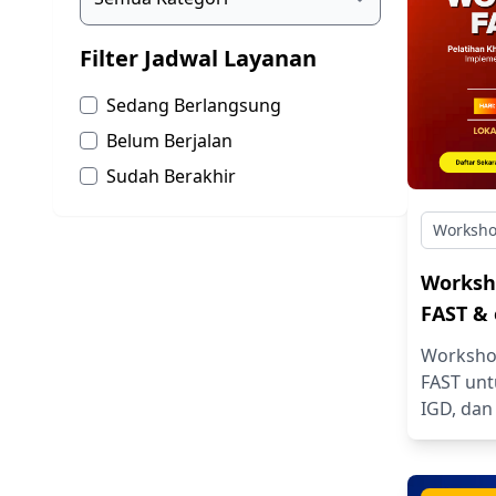
Filter Jadwal Layanan
Sedang Berlangsung
Belum Berjalan
Sudah Berakhir
Worksh
Worksh
FAST & 
Workshop
FAST unt
IGD, dan 
dan eFAS
trauma 
melalui 