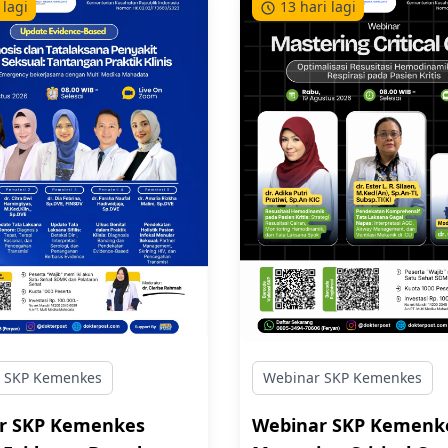
 lagi
13 hari lagi
n bersama probandus.
edema, proteinuria masif,
 akses lifetime materi,
hipertensi mendadak,
sultasi 1 tahun, dan
membutuhkan ketajama
t pelatihan.
diagnosis untuk membed
antara Sindroma Nefritik
Nefrotik secara cepat.
 SKP Kemenkes
Webinar SKP Kemenkes
r SKP Kemenkes
Webinar SKP Kemenk