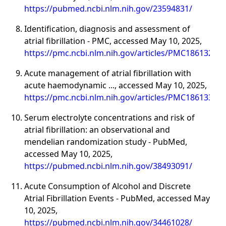
https://pubmed.ncbi.nlm.nih.gov/23594831/
Identification, diagnosis and assessment of
atrial fibrillation - PMC, accessed May 10, 2025,
https://pmc.ncbi.nlm.nih.gov/articles/PMC1861326/
Acute management of atrial fibrillation with
acute haemodynamic ..., accessed May 10, 2025,
https://pmc.ncbi.nlm.nih.gov/articles/PMC1861334/
Serum electrolyte concentrations and risk of
atrial fibrillation: an observational and
mendelian randomization study - PubMed,
accessed May 10, 2025,
https://pubmed.ncbi.nlm.nih.gov/38493091/
Acute Consumption of Alcohol and Discrete
Atrial Fibrillation Events - PubMed, accessed May
10, 2025,
https://pubmed.ncbi.nlm.nih.gov/34461028/