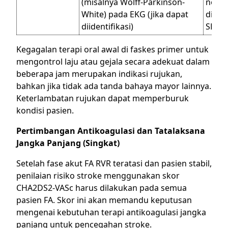
(misalnya Wolff-Parkinson-
nodus
White) pada EKG (jika dapat
digox
diidentifikasi)
SEGE
Kegagalan terapi oral awal di faskes primer untuk
mengontrol laju atau gejala secara adekuat dalam
beberapa jam merupakan indikasi rujukan,
bahkan jika tidak ada tanda bahaya mayor lainnya.
Keterlambatan rujukan dapat memperburuk
kondisi pasien.
Pertimbangan Antikoagulasi dan Tatalaksana
Jangka Panjang (Singkat)
Setelah fase akut FA RVR teratasi dan pasien stabil,
penilaian risiko stroke menggunakan skor
CHA2DS2-VASc harus dilakukan pada semua
pasien FA. Skor ini akan memandu keputusan
mengenai kebutuhan terapi antikoagulasi jangka
panjang untuk pencegahan stroke.