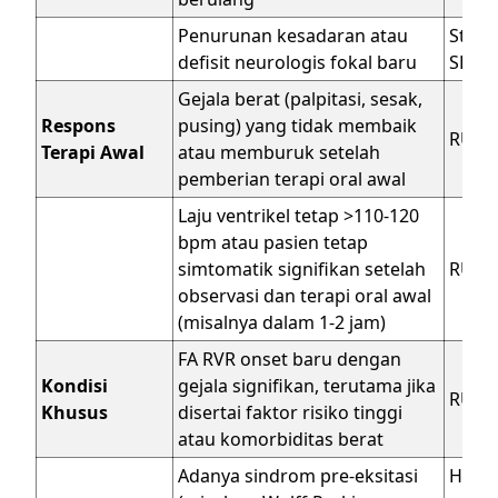
Penurunan kesadaran atau
Stabi
defisit neurologis fokal baru
SEGER
Gejala berat (palpitasi, sesak,
Respons
pusing) yang tidak membaik
RUJU
Terapi Awal
atau memburuk setelah
pemberian terapi oral awal
Laju ventrikel tetap >110-120
bpm atau pasien tetap
simtomatik signifikan setelah
RUJU
observasi dan terapi oral awal
(misalnya dalam 1-2 jam)
FA RVR onset baru dengan
Kondisi
gejala signifikan, terutama jika
RUJU
Khusus
disertai faktor risiko tinggi
atau komorbiditas berat
Adanya sindrom pre-eksitasi
Hinda