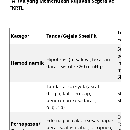
FA RVR yang Memerlukan Rujukan Segera ke
FKRTL
Tinda
Kategori
Tanda/Gejala Spesifik
Faske
Stabil
perti
Hipotensi (misalnya, tekanan
Hemodinamik
intrav
darah sistolik <90 mmHg)
memu
SEGE
Tanda-tanda syok (akral
dingin, kulit lembap,
Stabi
penurunan kesadaran,
SEGE
oliguria)
Oksig
Edema paru akut (sesak napas
Pernapasan/
Fowle
berat saat istirahat, ortopnea,