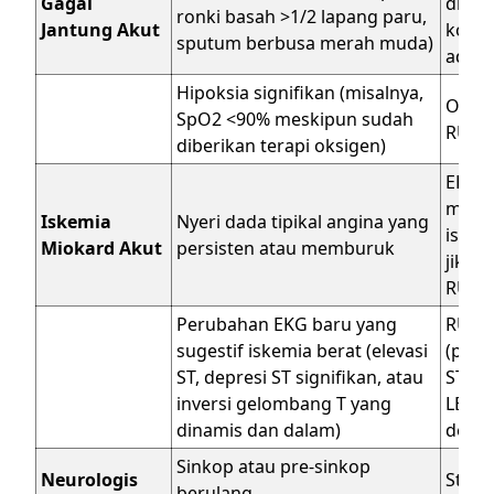
Gagal
diuret
ronki basah >1/2 lapang paru,
Jantung Akut
kompe
sputum berbusa merah muda)
ada h
Hipoksia signifikan (misalnya,
Optim
SpO2 <90% meskipun sudah
RUJU
diberikan terapi oksigen)
EKG se
memun
Iskemia
Nyeri dada tipikal angina yang
iskemi
Miokard Akut
persisten atau memburuk
jika t
RUJU
Perubahan EKG baru yang
RUJU
sugestif iskemia berat (elevasi
(pert
ST, depresi ST signifikan, atau
STEMI
inversi gelombang T yang
LBBB 
dinamis dan dalam)
denga
Sinkop atau pre-sinkop
Neurologis
Stabi
berulang