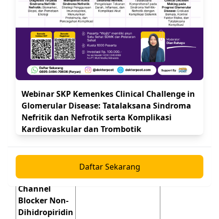
Metoprolol
Dapat diulang
Tartrat
jika perlu, atau
25-50 mg
(Immediate-
diberikan 2-3
Release)
kali sehari
Webinar SKP Kemenkes Clinical Challenge in
Glomerular Disease: Tatalaksana Sindroma
Nefritik dan Nefrotik serta Komplikasi
Kardiovaskular dan Trombotik
Bisoprolol
2.5-5 mg
Sekali sehari
Daftar Sekarang
Calcium
Channel
Blocker Non-
Dihidropiridin