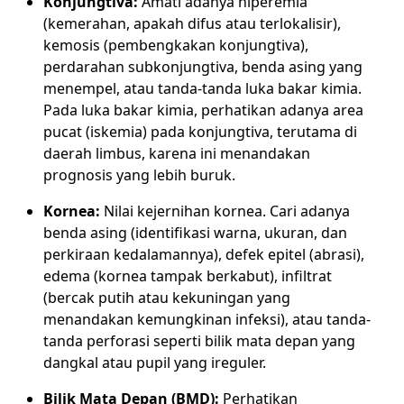
Konjungtiva:
Amati adanya hiperemia
(kemerahan, apakah difus atau terlokalisir),
kemosis (pembengkakan konjungtiva),
perdarahan subkonjungtiva, benda asing yang
menempel, atau tanda-tanda luka bakar kimia.
Pada luka bakar kimia, perhatikan adanya area
pucat (iskemia) pada konjungtiva, terutama di
daerah limbus, karena ini menandakan
prognosis yang lebih buruk.
Kornea:
Nilai kejernihan kornea. Cari adanya
benda asing (identifikasi warna, ukuran, dan
perkiraan kedalamannya), defek epitel (abrasi),
edema (kornea tampak berkabut), infiltrat
(bercak putih atau kekuningan yang
menandakan kemungkinan infeksi), atau tanda-
tanda perforasi seperti bilik mata depan yang
dangkal atau pupil yang ireguler.
Bilik Mata Depan (BMD):
Perhatikan