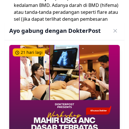
kedalaman BMD. Adanya darah di BMD (hifema)
atau tanda-tanda peradangan seperti flare atau
sel (jika dapat terlihat dengan pembesaran
sederhana) merupakan temuan penting.
Ayo gabung dengan DokterPost
Pupil:
Amati bentuk pupil (normalnya bulat dan
reguler). Pupil yang ireguler, misalnya berbentuk
seperti air mata (
tear-drop pupil
) atau
peaked
,
21 hari lagi
dapat mengindikasikan adanya prolaps iris
akibat perforasi kornea. Periksa juga ukuran
pupil dan refleks cahaya langsung serta tidak
langsung.
Tes Fluorescein:
Teknik Aplikasi:
Basahi strip fluorescein steril
dengan sedikit cairan NaCl 0.9% steril atau air
mata buatan (jangan terlalu basah). Minta
pasien melihat ke atas, tarik kelopak mata