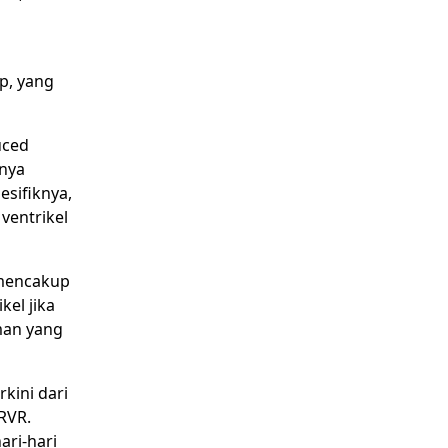
p, yang
uced
nya
esifiknya,
ventrikel
 mencakup
kel jika
aman yang
kini dari
RVR.
ari-hari