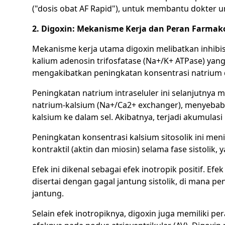
("dosis obat AF Rapid"), untuk membantu dokter
2. Digoxin: Mekanisme Kerja dan Peran Farmak
Mekanisme kerja utama digoxin melibatkan inhibisi
kalium adenosin trifosfatase (Na+/K+ ATPase) yan
mengakibatkan peningkatan konsentrasi natrium d
Peningkatan natrium intraseluler ini selanjutny
natrium-kalsium (Na+/Ca2+ exchanger), menyebabk
kalsium ke dalam sel. Akibatnya, terjadi akumulasi 
Peningkatan konsentrasi kalsium sitosolik ini me
kontraktil (aktin dan miosin) selama fase sistoli
Efek ini dikenal sebagai efek inotropik positif. Ef
disertai dengan gagal jantung sistolik, di mana 
jantung.
Selain efek inotropiknya, digoxin juga memiliki p