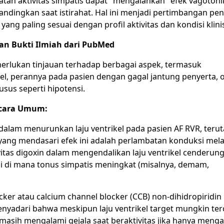
atan aktivitas simpatis dapat "mengalahkan" efek vagotonik
ndingkan saat istirahat. Hal ini menjadi pertimbangan pen
ng paling sesuai dengan profil aktivitas dan kondisi klini
auan Bukti Ilmiah dari PubMed
emerlukan tinjauan terhadap berbagai aspek, termasuk
l, perannya pada pasien dengan gagal jantung penyerta, 
usus seperti hipotensi.
Secara Umum:
 dalam menurunkan laju ventrikel pada pasien AF RVR, teru
yang mendasari efek ini adalah perlambatan konduksi mela
vitas digoxin dalam mengendalikan laju ventrikel cenderun
isi di mana tonus simpatis meningkat (misalnya, demam,
blocker atau calcium channel blocker (CCB) non-dihidropiridi
yadari bahwa meskipun laju ventrikel target mungkin ter
in masih mengalami gejala saat beraktivitas jika hanya meng