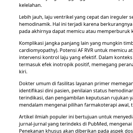
kelelahan.
Lebih jauh, laju ventrikel yang cepat dan iregule
hemodinamik. Hal ini terjadi karena berkurangny
pada akhirnya dapat memicu atau memperburuk kon
Komplikasi jangka panjang lain yang mungkin timbu
cardiomyopathy). Potensi AF RVR untuk memicu 
intervensi kontrol laju yang efektif. Dalam kontek
termasuk efek inotropik positif, memegang peranan
kiri.
Dokter umum di fasilitas layanan primer memegang
identifikasi dini pasien, penilaian status hemodin
terindikasi, dan pengambilan keputusan rujukan y
mendalam mengenai pilihan farmakoterapi awal, te
Artikel ilmiah populer ini bertujuan untuk menyed
jurnal-jurnal yang terindeks di PubMed, mengenai
Penekanan khusus akan diberikan pada aspek dosis