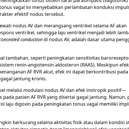
 meningkatkan tonus sistem saraf parasimpatis (vagotonik)
onus vagal ini menyebabkan perlambatan konduksi impuls 
akter efektif nodus tersebut.
lewati nodus AV dan merangsang ventrikel selama AF akan
spons ventrikel, sehingga laju ventrikel menjadi lebih lamb
concealed conduction
di nodus AV, adalah dasar utama pen
l tambahan, seperti peningkatan sensitivitas baroreseptor
istem renin-angiotensin-aldosteron (RAAS). Meskipun efek 
nanganan AF RVR akut, efek ini dapat berkontribusi pada
gagal jantung kronis.
el melalui modulasi nodus AV dan efek inotropik positif—
s pada pasien AF RVR yang disertai gagal jantung. Namun, 
 laju digoxin pada peningkatan tonus vagal memiliki impl
gkin berkurang selama aktivitas fisik atau dalam kondisi st