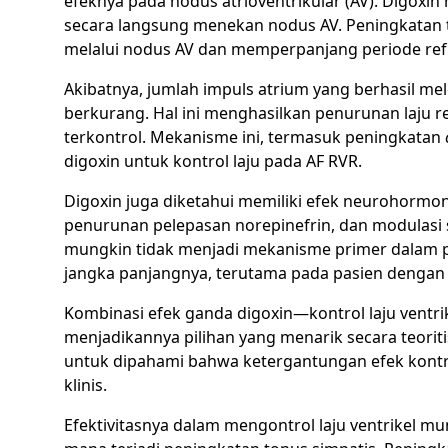
efeknya pada nodus atrioventrikular (AV). Digoxin
secara langsung menekan nodus AV. Peningkatan t
melalui nodus AV dan memperpanjang periode refr
Akibatnya, jumlah impuls atrium yang berhasil me
berkurang. Hal ini menghasilkan penurunan laju re
terkontrol. Mekanisme ini, termasuk peningkatan
digoxin untuk kontrol laju pada AF RVR.
Digoxin juga diketahui memiliki efek neurohormona
penurunan pelepasan norepinefrin, dan modulasi s
mungkin tidak menjadi mekanisme primer dalam pe
jangka panjangnya, terutama pada pasien dengan 
Kombinasi efek ganda digoxin—kontrol laju ventrik
menjadikannya pilihan yang menarik secara teoriti
untuk dipahami bahwa ketergantungan efek kontrol
klinis.
Efektivitasnya dalam mengontrol laju ventrikel mun