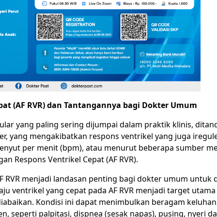
Cepat (AF RVR) dan Tantangannya bagi Dokter Umum
kular yang paling sering dijumpai dalam praktik klinis, dita
ler, yang mengakibatkan respons ventrikel yang juga iregule
 denyut per menit (bpm), atau menurut beberapa sumber me
engan Respons Ventrikel Cepat (AF RVR).
F RVR menjadi landasan penting bagi dokter umum untuk 
ju ventrikel yang cepat pada AF RVR menjadi target utama
pat diabaikan. Kondisi ini dapat menimbulkan beragam keluhan
 seperti palpitasi, dispnea (sesak napas), pusing, nyeri d