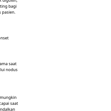
 digoxin,
ting bagi
s pasien.
onset
tama saat
lui nodus
g
n mungkin
capai saat
andalkan