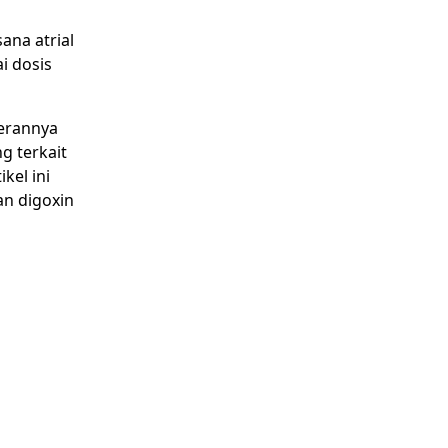
ana atrial
i dosis
perannya
g terkait
kel ini
n digoxin