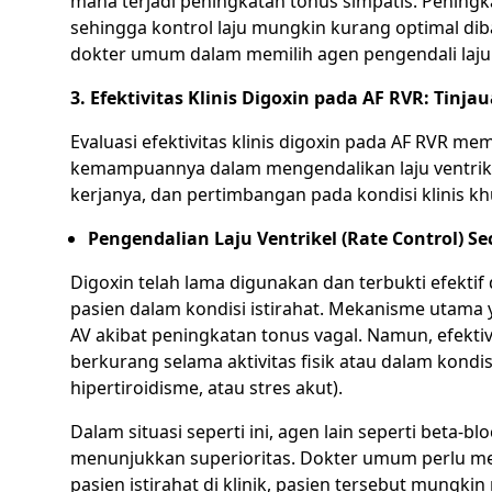
mana terjadi peningkatan tonus simpatis. Peningk
sehingga kontrol laju mungkin kurang optimal diba
dokter umum dalam memilih agen pengendali laju ya
3. Efektivitas Klinis Digoxin pada AF RVR: Tinj
Evaluasi efektivitas klinis digoxin pada AF RVR m
kemampuannya dalam mengendalikan laju ventrike
kerjanya, dan pertimbangan pada kondisi klinis kh
Pengendalian Laju Ventrikel (Rate Control) 
Digoxin telah lama digunakan dan terbukti efektif
pasien dalam kondisi istirahat. Mekanisme utama 
AV akibat peningkatan tonus vagal. Namun, efekti
berkurang selama aktivitas fisik atau dalam kond
hipertiroidisme, atau stres akut).
Dalam situasi seperti ini, agen lain seperti beta-
menunjukkan superioritas. Dokter umum perlu men
pasien istirahat di klinik, pasien tersebut mungk