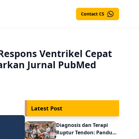
Contact CS
i Respons Ventrikel Cepat
arkan Jurnal PubMed
Latest Post
Diagnosis dan Terapi
Ruptur Tendon: Panduan