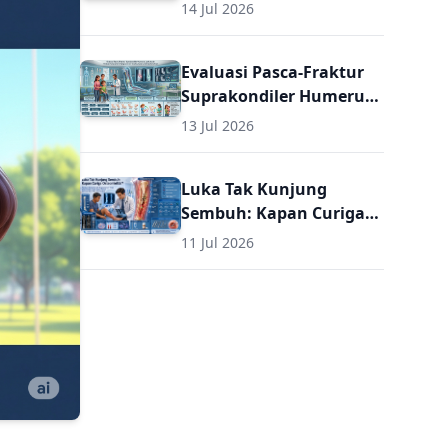
Evaluasi Pasca
14 Jul 2026
Perbaikan untuk Dokter
Umum
Evaluasi Pasca-Fraktur
Suprakondiler Humerus
pada Anak: Panduan
13 Jul 2026
Komprehensif Diagnosis
dan Terapi Lanjutan
Luka Tak Kunjung
untuk Dokter Umum
Sembuh: Kapan Curiga
Osteomielitis? Panduan
11 Jul 2026
Komprehensif Diagnosis
dan Terapi Osteomielitis
untuk Dokter Umum
(Termasuk Dosis Obat
Osteomielitis)