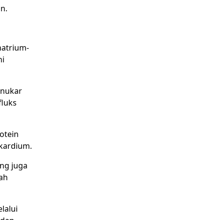
n.
natrium-
ni
enukar
fluks
otein
okardium.
ang juga
rah
lalui