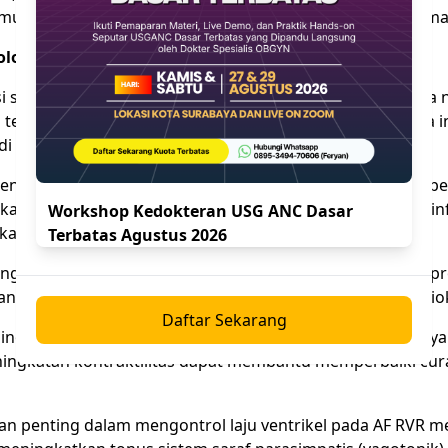
 umum dalam membuat keputusan klinis yang tepat dan ama
ologis pada AF RVR
 selektif dan reversibel terhadap subunit alfa dari pompa 
g terdapat pada membran sel miokardium. Inhibisi pompa i
i dalam sel.
a mengubah gradien elektrokimia yang memengaruhi kerja p
an penurunan efluks kalsium dari sel atau peningkatan in
Workshop Kedokteran USG ANC Dasar
kalsium intraseluler.
Terbatas Agustus 2026
ningkatkan ketersediaan kalsium untuk berikatan dengan pr
k, yang pada gilirannya meningkatkan kekuatan kontraksi mi
Daftar Sekarang
ek inotropik ini menjadi sangat relevan pada pasien AF RVR y
peningkatan kontraktilitas dapat membantu memperbaiki cu
eran penting dalam mengontrol laju ventrikel pada AF RVR me