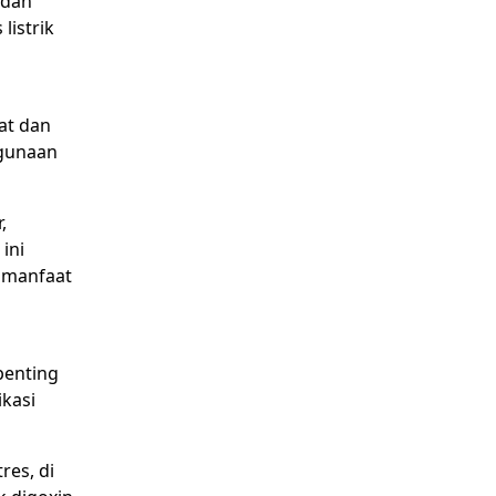
 dan
listrik
at dan
ggunaan
,
ini
 manfaat
penting
ikasi
res, di