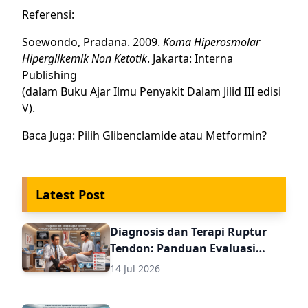
Referensi:
Soewondo, Pradana. 2009.
Koma Hiperosmolar
Hiperglikemik Non Ketotik
. Jakarta: Interna
Publishing
(dalam Buku Ajar Ilmu Penyakit Dalam Jilid III edisi
V).
Baca Juga:
Pilih Glibenclamide atau Metformin?
Latest Post
Diagnosis dan Terapi Ruptur
Tendon: Panduan Evaluasi
Pasca Perbaikan untuk Dokter
14 Jul 2026
Umum