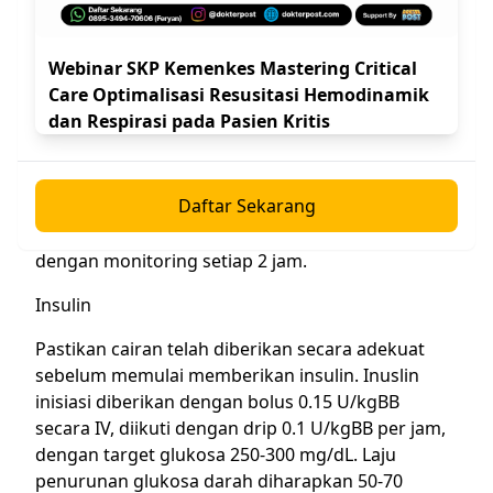
Elektrolit
Target konsentrasi kalium adalah 4.0-5.0 mEq/L.
Webinar SKP Kemenkes Mastering Critical
Jika kadar kalium < 3.3 mEq/L maka pemberian
Care Optimalisasi Resusitasi Hemodinamik
insulin dapat ditunda. Jika kadar kalium 3.3-5.0
dan Respirasi pada Pasien Kritis
mEq/L, maka kombinasi kalium klorida: kalium
fosfat (2:1) dapat diberikan dengan dosis 20-30
mEq setiap liter cairan intravena yang diberikan.
Daftar Sekarang
Jika kadar kalium > 5.0 mEq/L, maka kadar kalium
harus diturunkan hingga dibawah 5.0 mEq/L
dengan monitoring setiap 2 jam.
Insulin
Pastikan cairan telah diberikan secara adekuat
sebelum memulai memberikan insulin. Inuslin
inisiasi diberikan dengan bolus 0.15 U/kgBB
secara IV, diikuti dengan drip 0.1 U/kgBB per jam,
dengan target glukosa 250-300 mg/dL. Laju
penurunan glukosa darah diharapkan 50-70