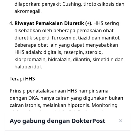
dilaporkan: penyakit Cushing, tirotoksikosis dan
akromegali.
Riwayat Pemakaian Diuretik (+)
. HHS sering
disebabkan oleh beberapa pemakaian obat
diuretik seperti: furosemid, tiazid dan manitol.
Beberapa obat lain yang dapat menyebabkan
HHS adalah: digitalis, reserpin, steroid,
klorpromazin, hidralazin, dilantin, simetidin dan
haloperidol.
Terapi HHS
Prinsip penatalaksanaan HHS hampir sama
dengan DKA, hanya cairan yang digunakan bukan
cairan istonis, melainkan hipotonis. Monitoring
glukosa juga harus lebih disiplin, begitu juga
dengan pemberian insulin.
Ayo gabung dengan DokterPost
Prinsip terapi HHS adalah: