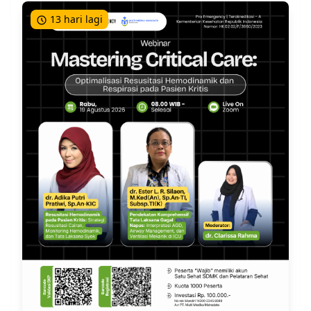
Rehidrasi Intravena Agresif
13 hari lagi
Penggantian elektrolit
Insulin Intravena
Manajemen komplikasi dan komorbid
Pencegahan
Terapi Cairan
Defisit cairan pada pasien HHS berkisar 100-200
mL/kgBB (rata-rata butuh 9L). Hati-hati terhadap
komplikasi edema cerebri dan
overload
cairan.
Pada pasien yang mengalami syok hipovolemik,
pertimbangkan penggunaan plasma expanders.
Jika mengalami syok kardiogenik, jangan lupa
melakukan monitor hemodinamik ketat.