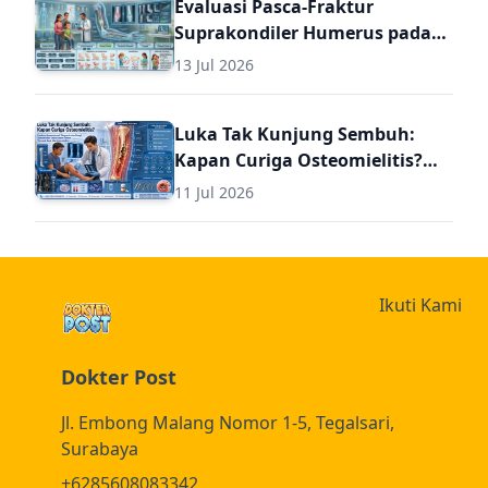
Evaluasi Pasca-Fraktur
Suprakondiler Humerus pada
Anak: Panduan Komprehensif
13 Jul 2026
Diagnosis dan Terapi Lanjutan
untuk Dokter Umum
Luka Tak Kunjung Sembuh:
Kapan Curiga Osteomielitis?
Panduan Komprehensif
11 Jul 2026
Diagnosis dan Terapi
Osteomielitis untuk Dokter
Umum (Termasuk Dosis Obat
Osteomielitis)
Ikuti Kami
Dokter Post
Jl. Embong Malang Nomor 1-5, Tegalsari,
Surabaya
+6285608083342