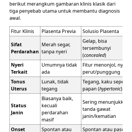
berikut merangkum gambaran klinis klasik dari
tiga penyebab utama untuk membantu diagnosis
awal.
Fitur Klinis
Plasenta Previa
Solusio Plasenta
Gelap, bisa
Sifat
Merah segar,
tersembunyi
Perdarahan
tanpa nyeri
(
concealed
)
Nyeri
Umumnya tidak
Fitur menonjol, nyeri
Terkait
ada
perut/punggung
Tonus
Lunak, tidak
Tegang, kaku seperti
Uterus
tegang
papan (
hypertonic
)
Biasanya baik,
Sering menunjukkan
Status
kecuali
tanda gawat
Janin
perdarahan
janin/kematian
masif
Onset
Spontan atau
Spontan atau pasca-