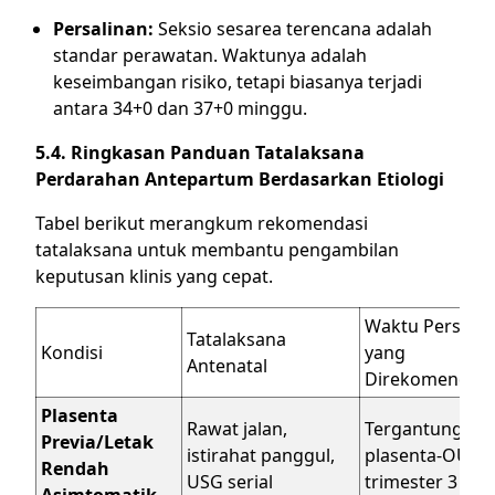
Persalinan:
Seksio sesarea terencana adalah
standar perawatan. Waktunya adalah
keseimbangan risiko, tetapi biasanya terjadi
antara 34+0 dan 37+0 minggu.
5.4. Ringkasan Panduan Tatalaksana
Perdarahan Antepartum Berdasarkan Etiologi
Tabel berikut merangkum rekomendasi
tatalaksana untuk membantu pengambilan
keputusan klinis yang cepat.
Waktu Persalin
Tatalaksana
Kondisi
yang
Antenatal
Direkomendasi
Plasenta
Rawat jalan,
Tergantung jar
Previa/Letak
istirahat panggul,
plasenta-OUI p
Rendah
USG serial
trimester 3
Asimtomatik