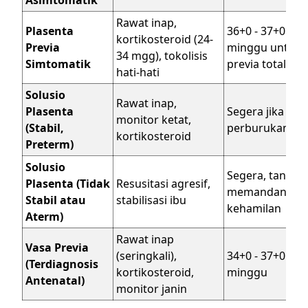
Rawat inap,
Plasenta
36+0 - 37+0
kortikosteroid (24-
Previa
minggu untuk
34 mgg), tokolisis
Simtomatik
previa totalis
hati-hati
Solusio
Rawat inap,
Plasenta
Segera jika ada
monitor ketat,
(Stabil,
perburukan
kortikosteroid
Preterm)
Solusio
Segera, tanpa
Plasenta (Tidak
Resusitasi agresif,
memandang us
Stabil atau
stabilisasi ibu
kehamilan
Aterm)
Rawat inap
Vasa Previa
(seringkali),
34+0 - 37+0
(Terdiagnosis
kortikosteroid,
minggu
Antenatal)
monitor janin