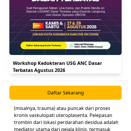
Bagian ini berfokus pada tantangan klinis solusio
plasenta, sebuah diagnosis eksklusi yang sangat
bergantung pada ketajaman klinis daripada
pencitraan.
3.1. Patofisiologi dan Faktor Risiko Terkait
Definisi:
Solusio plasenta adalah pelepasan
prematur plasenta yang berimplantasi normal
Workshop Kedokteran USG ANC Dasar
dari dinding rahim setelah usia kehamilan 20
Terbatas Agustus 2026
minggu. Perdarahan terjadi di desidua basalis,
dan hematoma retroplasenta dapat terbentuk,
yang selanjutnya memisahkan plasenta.
Daftar Sekarang
Patofisiologi:
Bisa merupakan kejadian akut
(misalnya, trauma) atau puncak dari proses
kronis vaskulopati uteroplasenta. Pelepasan
trombin dari lokasi perdarahan desidua adalah
mediator utama dari gejala klinis, termasuk