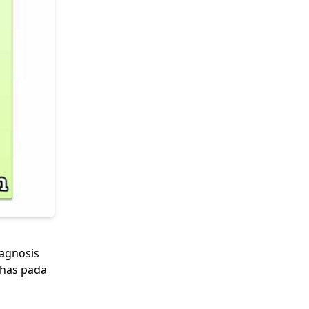
iagnosis
ahas pada