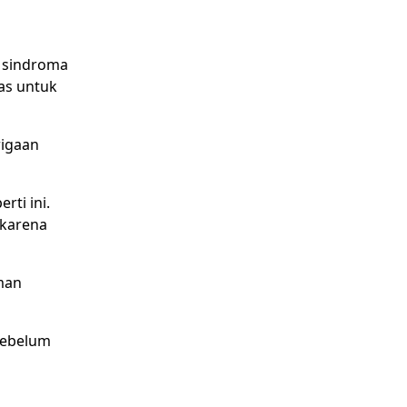
h sindroma
as untuk
rigaan
ti ini.
 karena
man
sebelum