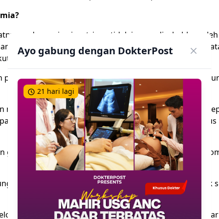
emia?
tnya pada nyeri epigastrium, tidak jarang disebabkan ole
aan EKG pada pasien dengan nyeri akut abdomen bagian at
Ayo gabung dengan DokterPost
ut.
 pada pasien nyeri akut abdomen bagian atas degan kecu
21 hari lagi
nyeri epigastrium, jangan pernah meremehkan kasus seper
asien usia tua dan/atau yang menderita diabetes mellitus
an gambaran ST Elevasi miokard infark (STEMI). (Ikuti
Pedo
ngkinan diagnosis sepsis, hipoksia, perdarahan dan syok 
lombang T yang tidak spesifik, lakukan pengukuran kadar