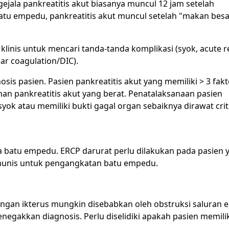
 gejala pankreatitis akut biasanya muncul 12 jam setelah
tu empedu, pankreatitis akut muncul setelah "makan besa
i klinis untuk mencari tanda-tanda komplikasi (syok, acute r
ar coagulation/DIC).
s pasien. Pasien pankreatitis akut yang memiliki > 3 fakt
n pankreatitis akut yang berat. Penatalaksanaan pasien
syok atau memiliki bukti gagal organ sebaiknya dirawat crit
a batu empedu.
ERCP
darurat perlu dilakukan pada pasien 
komunis untuk pengangkatan batu empedu.
engan ikterus mungkin disebabkan oleh obstruksi saluran
negakkan diagnosis. Perlu diselidiki apakah pasien memili