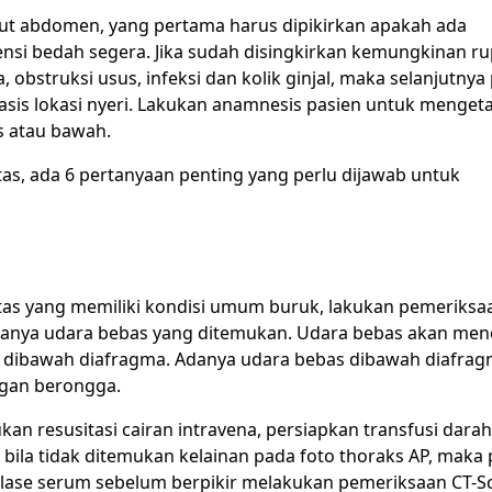
kut abdomen, yang pertama harus dipikirkan apakah ada
si bedah segera. Jika sudah disingkirkan kemungkinan ru
 obstruksi usus, infeksi dan kolik ginjal, maka selanjutnya
sis lokasi nyeri. Lakukan anamnesis pasien untuk menget
s atau bawah.
as, ada 6 pertanyaan penting yang perlu dijawab untuk
as yang memiliki kondisi umum buruk, lakukan pemeriksa
adanya udara bebas yang ditemukan. Udara bebas akan men
u dibawah diafragma. Adanya udara bebas dibawah diafra
rgan berongga.
kan resusitasi cairan intravena, persiapkan transfusi darah
bila tidak ditemukan kelainan pada foto thoraks AP, maka 
ase serum sebelum berpikir melakukan pemeriksaan CT-S