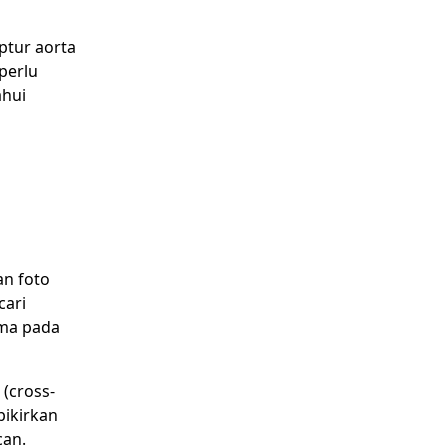
ptur aorta
 perlu
ahui
an foto
cari
gma pada
 (cross-
pikirkan
can.