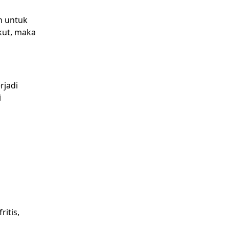
h untuk
kut, maka
rjadi
i
ritis,