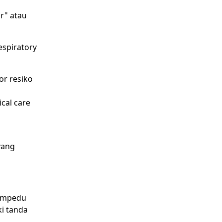
r" atau
espiratory
or resiko
ical care
yang
 empedu
ki tanda