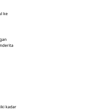
l ke
ngan
nderita
iki kadar