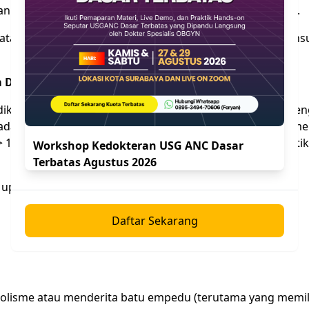
 diagnosis sambil mencari kemungkinan penyebab lain.
 atau muncul keraguan dalam bentuk apapun, segera konsu
 Didapatkan Kadar Amilase > 500 U/L?
iki kemungkinan terjadi pankreatitis akut pada pasien de
dar amilase > 3x nilai normal, memiliki probablitas 95% me
> 1000 U/L sudah dipertimbangkan memiliki nilai diagnostik
Workshop Kedokteran USG ANC Dasar
Terbatas Agustus 2026
up pankreatitis akut terutama jika didapatkan:
Daftar Sekarang
oholisme atau menderita batu empedu (terutama yang memil