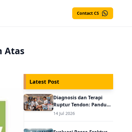
Contact CS
n Atas
Latest Post
Diagnosis dan Terapi
Ruptur Tendon: Panduan
Evaluasi Pasca
14 Jul 2026
Perbaikan untuk Dokter
Umum