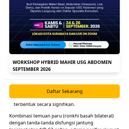
Pemeriksaan Jantung dan Vaskular:
Peningkatan tekanan vena jugularis (JVP) sering
ditemukan. Pada auskultasi jantung, dapat
terdengar S3 gallop (menandakan disfungsi
ventrikel kiri dan peningkatan tekanan
pengisian) atau murmur jantung baru (misalnya,
regurgitasi mitral akut akibat ruptur korda
tendinea pada IMA) atau perburukan murmur
WORKSHOP HYBRID MAHIR USG ABDOMEN
yang sudah ada sebelumnya.
SEPTEMBER 2026
Tanda Lain:
Edema perifer bilateral, terutama
pada tungkai dan pergelangan kaki, sering
menyertai, meskipun pada EPAK yang sangat
Daftar Sekarang
akut, edema perifer mungkin belum sempat
terbentuk secara signifikan.
Kombinasi temuan paru (ronkhi basah bilateral)
dengan tanda-tanda disfungsi jantung