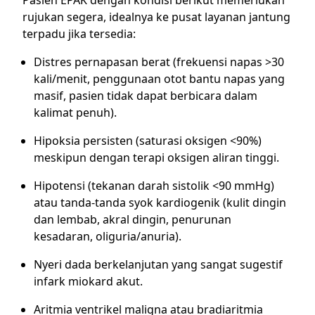
Pasien EPAK dengan kondisi berikut memerlukan
rujukan segera, idealnya ke pusat layanan jantung
terpadu jika tersedia:
Distres pernapasan berat (frekuensi napas >30
kali/menit, penggunaan otot bantu napas yang
masif, pasien tidak dapat berbicara dalam
kalimat penuh).
Hipoksia persisten (saturasi oksigen <90%)
meskipun dengan terapi oksigen aliran tinggi.
Hipotensi (tekanan darah sistolik <90 mmHg)
atau tanda-tanda syok kardiogenik (kulit dingin
dan lembab, akral dingin, penurunan
kesadaran, oliguria/anuria).
Nyeri dada berkelanjutan yang sangat sugestif
infark miokard akut.
Aritmia ventrikel maligna atau bradiaritmia