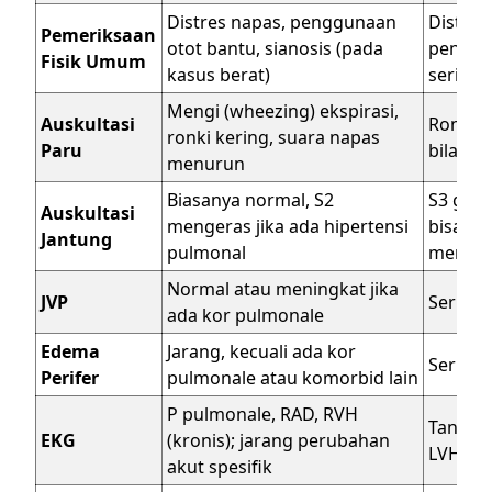
Distres napas, penggunaan
Distres
Pemeriksaan
otot bantu, sianosis (pada
penggu
Fisik Umum
kasus berat)
sering
Mengi (wheezing) ekspirasi,
Auskultasi
Ronkhi 
ronki kering, suara napas
Paru
bilatera
menurun
Biasanya normal, S2
S3 gall
Auskultasi
mengeras jika ada hipertensi
bisa a
Jantung
pulmonal
membu
Normal atau meningkat jika
JVP
Sering
ada kor pulmonale
Edema
Jarang, kecuali ada kor
Sering 
Perifer
pulmonale atau komorbid lain
P pulmonale, RAD, RVH
Tanda i
EKG
(kronis); jarang perubahan
LVH
akut spesifik