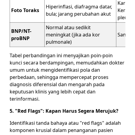
Kardiome
Hiperinflasi, diafragma datar,
Foto Toraks
Kerley 
bula; jarang perubahan akut
pleura
Normal atau sedikit
BNP/NT-
meningkat (jika ada kor
Sangat
proBNP
pulmonale)
Tabel perbandingan ini menyajikan poin-poin
kunci secara berdampingan, memudahkan dokter
umum untuk mengidentifikasi pola dan
perbedaan, sehingga mempercepat proses
diagnosis diferensial dan mengarah pada
keputusan klinis yang lebih cepat dan
terinformasi.
5. "Red Flags": Kapan Harus Segera Merujuk?
Identifikasi tanda bahaya atau "red flags" adalah
komponen krusial dalam penanganan pasien