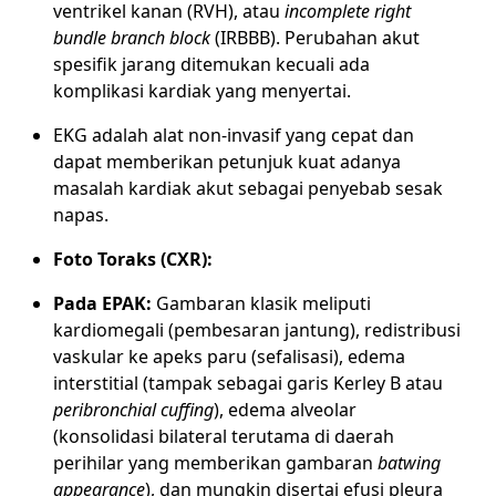
ventrikel kanan (RVH), atau
incomplete right
bundle branch block
(IRBBB). Perubahan akut
spesifik jarang ditemukan kecuali ada
komplikasi kardiak yang menyertai.
EKG adalah alat non-invasif yang cepat dan
dapat memberikan petunjuk kuat adanya
masalah kardiak akut sebagai penyebab sesak
napas.
Foto Toraks (CXR):
Pada EPAK:
Gambaran klasik meliputi
kardiomegali (pembesaran jantung), redistribusi
vaskular ke apeks paru (sefalisasi), edema
interstitial (tampak sebagai garis Kerley B atau
peribronchial cuffing
), edema alveolar
(konsolidasi bilateral terutama di daerah
perihilar yang memberikan gambaran
batwing
appearance
), dan mungkin disertai efusi pleura