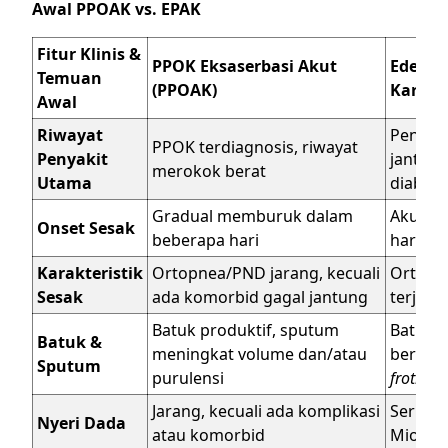
Awal PPOAK vs. EPAK
Fitur Klinis &
PPOK Eksaserbasi Akut
Edema 
Temuan
(PPOAK)
Kardio
Awal
Riwayat
Penyaki
PPOK terdiagnosis, riwayat
Penyakit
jantung
merokok berat
Utama
diabete
Gradual memburuk dalam
Akut, 
Onset Sesak
beberapa hari
hari ata
Karakteristik
Ortopnea/PND jarang, kecuali
Ortopn
Sesak
ada komorbid gagal jantung
terjadi
Batuk produktif, sputum
Batuk,
Batuk &
meningkat volume dan/atau
berbus
Sputum
purulensi
frothy 
Jarang, kecuali ada komplikasi
Sering,
Nyeri Dada
atau komorbid
Miokard