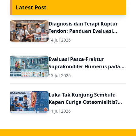
Latest Post
Diagnosis dan Terapi Ruptur
Tendon: Panduan Evaluasi
Pasca Perbaikan untuk Dokter
14 Jul 2026
Umum
Evaluasi Pasca-Fraktur
Suprakondiler Humerus pada
Anak: Panduan Komprehensif
13 Jul 2026
Diagnosis dan Terapi Lanjutan
untuk Dokter Umum
Luka Tak Kunjung Sembuh:
Kapan Curiga Osteomielitis?
Panduan Komprehensif
11 Jul 2026
Diagnosis dan Terapi
Osteomielitis untuk Dokter
Umum (Termasuk Dosis Obat