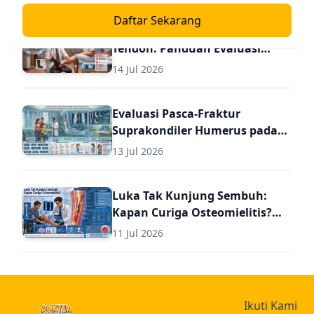
Daftar Sekarang
Diagnosis dan Terapi Ruptur
Tendon: Panduan Evaluasi
Pasca Perbaikan untuk Dokter
14 Jul 2026
Umum
Evaluasi Pasca-Fraktur
Suprakondiler Humerus pada
Anak: Panduan Komprehensif
13 Jul 2026
Diagnosis dan Terapi Lanjutan
untuk Dokter Umum
Luka Tak Kunjung Sembuh:
Kapan Curiga Osteomielitis?
Panduan Komprehensif
11 Jul 2026
Diagnosis dan Terapi
Osteomielitis untuk Dokter
Umum (Termasuk Dosis Obat
Osteomielitis)
Ikuti Kami