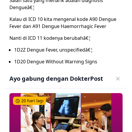
Salah satu yang menarik adalah diagnosis
Dengueâ€¦
Kalau di ICD 10 kita mengenal kode A90 Dengue
Fever dan A91 Dengue Haemorrhagic Fever
Nanti di ICD 11 kodenya berubahâ€¦
1D2Z Dengue Fever, unspecifiedâ€¦
1D20 Dengue Without Warning Signs
1D21 Dengue With Warning Signs
Ayo gabung dengan DokterPost
1D22 Severe Dengue
Sekilas kalau kamu perhatikan, koding dengue ini
20 hari lagi
lebih mirip klasifikasi diagnosis Dengue menurut
WHO 2009 ya dokâ€¦
Kalau ICD 10 lebih dekat ke Guideline Dengue
WHO 1997 dan 2011