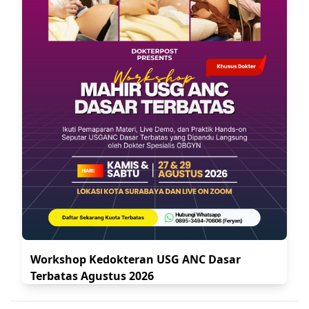
Kalau sudah kayak gini biasanya bakalan muncul
masalah ini di lapanganâ€¦
Terkait transformasi aplikasi koding, dan menulis
diagnosis di Rekam Medikâ€¦
makanya, aku dan dr Lucky, SpA senin besok mau
bahas masalah ini di IG Live (Dokter Post)
Gratis dokâ€¦
Tinggal Follow IG Dokter Post dan ikuti tatacara-
nya di link ini =>
Join IG Live DHF ICD 11
Bantu share info ini ke teman-teman yang lain ya
dok.^^
Workshop Kedokteran USG ANC Dasar
Terbatas Agustus 2026
Latest Post