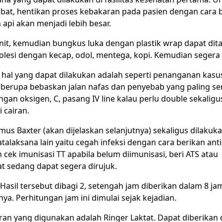
 obat, hentikan proses kebakaran pada pasien dengan cara 
 api akan menjadi lebih besar.
enit, kemudian bungkus luka dengan plastik wrap dapat d
diolesi dengan kecap, odol, mentega, kopi. Kemudian segera 
D, hal yang dapat dilakukan adalah seperti penanganan kasu
berupa bebaskan jalan nafas dan penyebab yang paling se
gan oksigen, C, pasang IV line kalau perlu double sekaligu
 cairan.
mus Baxter (akan dijelaskan selanjutnya) sekaligus dilakuk
alaksana lain yaitu cegah infeksi dengan cara berikan anti
an cek imunisasi TT apabila belum diimunisasi, beri ATS atau
at sedang dapat segera dirujuk.
Hasil tersebut dibagi 2, setengah jam diberikan dalam 8 ja
nya. Perhitungan jam ini dimulai sejak kejadian.
airan yang digunakan adalah Ringer Laktat. Dapat diberikan