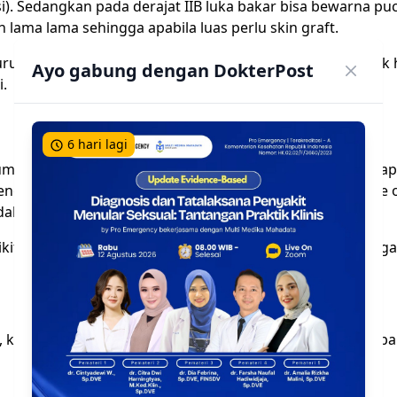
eksi). Sedangkan pada derajat IIB luka bakar bisa bewarna p
lama lama sehingga apabila luas perlu skin graft.
ruh tebal kulit, otot dan tulang. Secara klinis kulit nampak
Ayo gabung dengan DokterPost
i.
6 hari lagi
 rumus rule of palm yaitu mengukur luas menggunakan tela
engan rumus Wallace atau yang biasa dikenal dengan rule o
udah untuk mengingat.
kit berbeda dengan dewasa, dibawah ini akan diberikan g
as, kemudian luka bakar dapat diklasifikasikan menurut ke