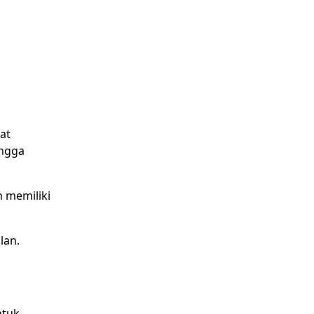
pat
ingga
n memiliki
lan.
ntuk