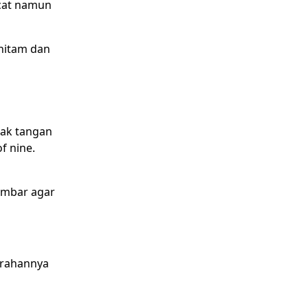
ucat namun
 hitam dan
pak tangan
f nine.
ambar agar
parahannya