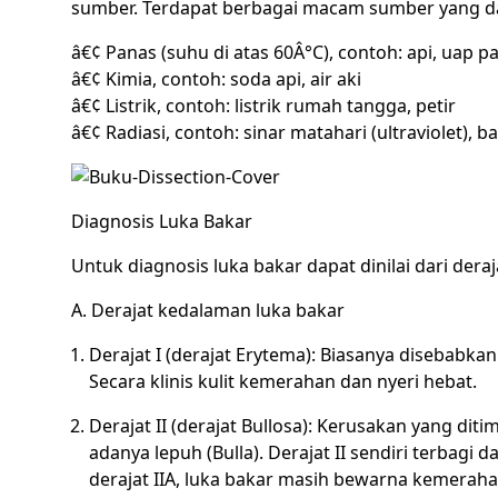
sumber. Terdapat berbagai macam sumber yang dap
â€¢ Panas (suhu di atas 60Â°C), contoh: api, uap 
â€¢ Kimia, contoh: soda api, air aki
â€¢ Listrik, contoh: listrik rumah tangga, petir
â€¢ Radiasi, contoh: sinar matahari (ultraviolet), b
Diagnosis Luka Bakar
Untuk diagnosis luka bakar dapat dinilai dari dera
A. Derajat kedalaman luka bakar
Derajat I (derajat Erytema): Biasanya disebabk
Secara klinis kulit kemerahan dan nyeri hebat.
Derajat II (derajat Bullosa): Kerusakan yang di
adanya lepuh (Bulla). Derajat II sendiri terbagi d
derajat IIA, luka bakar masih bewarna kemerah