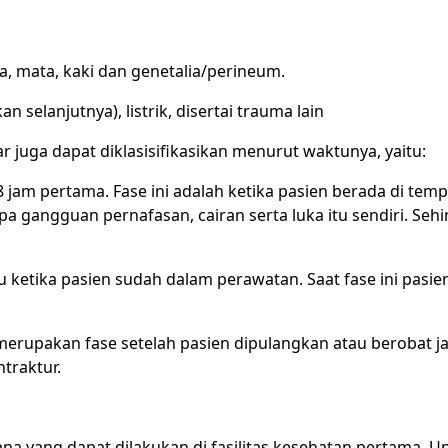
a, mata, kaki dan genetalia/perineum.
n selanjutnya), listrik, disertai trauma lain
r juga dapat diklasisifikasikan menurut waktunya, yaitu:
48 jam pertama. Fase ini adalah ketika pasien berada di tem
a gangguan pernafasan, cairan serta luka itu sendiri. Seh
au ketika pasien sudah dalam perawatan. Saat fase ini pasie
u merupakan fase setelah pasien dipulangkan atau berobat ja
traktur.
sana yang dapat dilakukan di fasilitas kesehatan pertama. U