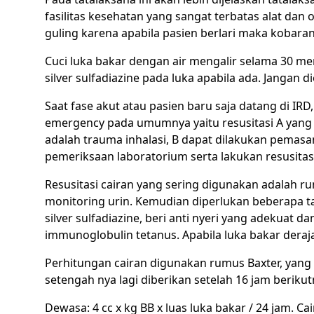
fasilitas kesehatan yang sangat terbatas alat dan
guling karena apabila pasien berlari maka kobaran
Cuci luka bakar dengan air mengalir selama 30 m
silver sulfadiazine pada luka apabila ada. Jangan 
Saat fase akut atau pasien baru saja datang di IR
emergency pada umumnya yaitu resusitasi A yang 
adalah trauma inhalasi, B dapat dilakukan pemasan
pemeriksaan laboratorium serta lakukan resusitasi
Resusitasi cairan yang sering digunakan adalah ru
monitoring urin. Kemudian diperlukan beberapa tat
silver sulfadiazine, beri anti nyeri yang adekuat d
immunoglobulin tetanus. Apabila luka bakar deraj
Perhitungan cairan digunakan rumus Baxter, yang 
setengah nya lagi diberikan setelah 16 jam berikut
Dewasa: 4 cc x kg BB x luas luka bakar / 24 jam. C