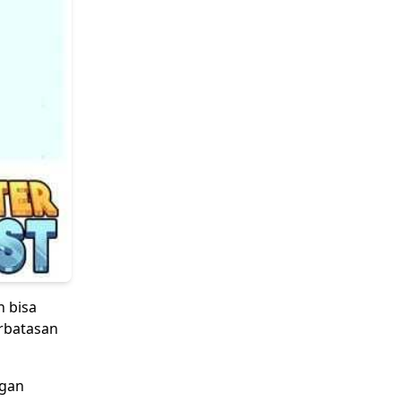
n bisa
erbatasan
ngan