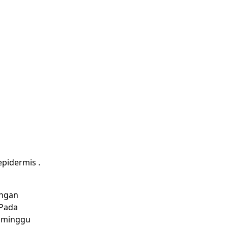
epidermis .
engan
 Pada
2 minggu