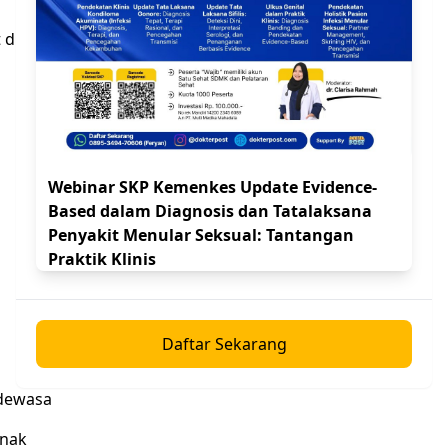
t digolongkan menjadi luka bakar ringan yaitu:
Webinar SKP Kemenkes Update Evidence-
Based dalam Diagnosis dan Tatalaksana
Penyakit Menular Seksual: Tantangan
Praktik Klinis
Daftar Sekarang
 dewasa
anak