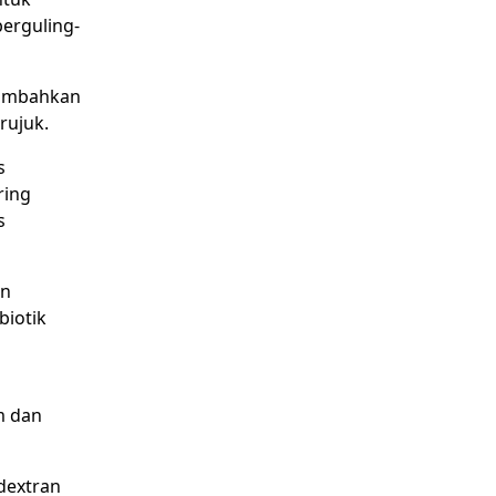
berguling-
itambahkan
rujuk.
s
ring
s
an
biotik
m dan
 dextran