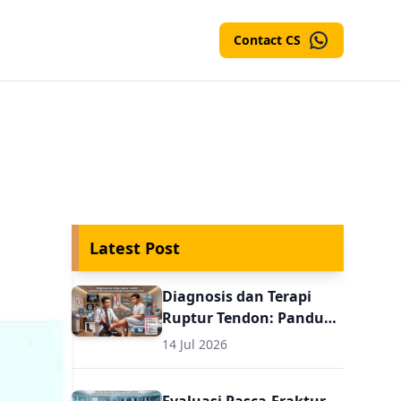
Contact CS
Latest Post
Diagnosis dan Terapi
Ruptur Tendon: Panduan
Evaluasi Pasca
14 Jul 2026
Perbaikan untuk Dokter
Umum