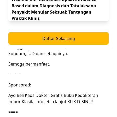
masyarakat awam terhadap program KB.
Based dalam Diagnosis dan Tatalaksana
Penyakit Menular Seksual: Tantangan
Bagaimana kita menyikapi secara ilmiah?
Key point
Praktik Klinis
yang harus dipegang adalah
pil KB
meningkatkan
resiko
stroke
pada wanita-wanita tertentu:
perokok, riwayat migrain dan hipertensi
. Pada
Daftar Sekarang
wanita beresiko tinggi, sebaiknya disarankan
menggunakan alat kontrasepsi non-hormonal:
kondom, IUD dan sebagainya.
Semoga bermanfaat.
=====
Sponsored:
Ayo Beli Kaos Dokter, Gratis Buku Kedokteran
Impor Klasik. Info lebih lanjut
KLIK DISINI!!!
====