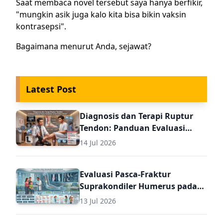
Saat membaca novel tersebut saya hanya berfikir,
"mungkin asik juga kalo kita bisa bikin vaksin
kontrasepsi".
Bagaimana menurut Anda, sejawat?
Latest Post
Diagnosis dan Terapi Ruptur
Tendon: Panduan Evaluasi
Pasca Perbaikan untuk Dokter
14 Jul 2026
Umum
Evaluasi Pasca-Fraktur
Suprakondiler Humerus pada
Anak: Panduan Komprehensif
13 Jul 2026
Diagnosis dan Terapi Lanjutan
untuk Dokter Umum