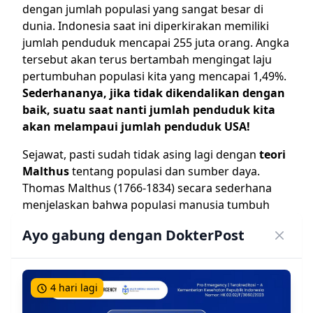
dengan jumlah populasi yang sangat besar di
dunia. Indonesia saat ini diperkirakan memiliki
jumlah penduduk mencapai 255 juta orang. Angka
tersebut akan terus bertambah mengingat laju
pertumbuhan populasi kita yang mencapai 1,49%.
Sederhananya, jika tidak dikendalikan dengan
baik, suatu saat nanti jumlah penduduk kita
akan melampaui jumlah penduduk USA!
Sejawat, pasti sudah tidak asing lagi dengan
teori
Malthus
tentang populasi dan sumber daya.
Thomas Malthus (1766-1834) secara sederhana
menjelaskan bahwa populasi manusia tumbuh
secara eksponensial, sedangkan sumberdaya
Ayo gabung dengan DokterPost
makanan tumbuh secara aritmetika (sangat
lambat).
Hal tersebut menyebabkan suatu saat jumlah
4 hari lagi
orang di dunia akan jauh lebih banyak dari jumlah