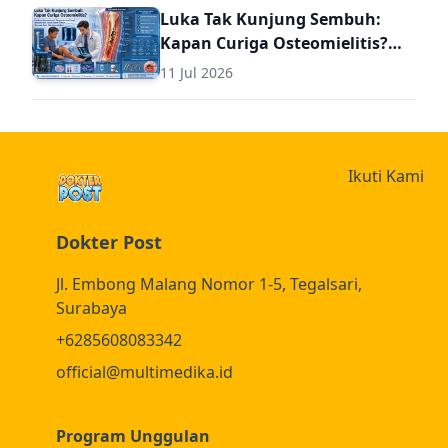
Luka Tak Kunjung Sembuh:
Kapan Curiga Osteomielitis?
Panduan Komprehensif
11 Jul 2026
Diagnosis dan Terapi
Osteomielitis untuk Dokter
Umum (Termasuk Dosis Obat
Osteomielitis)
Ikuti Kami
Dokter Post
Jl. Embong Malang Nomor 1-5, Tegalsari,
Surabaya
+6285608083342
official@multimedika.id
Program Unggulan