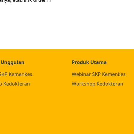
ahya) atau
link order
ini
 Unggulan
Produk Utama
SKP Kemenkes
Webinar SKP Kemenkes
p Kedokteran
Workshop Kedokteran