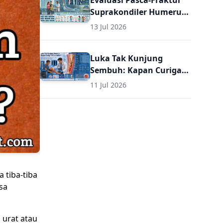
Evaluasi Pasca-Fraktur
Suprakondiler Humerus
pada Anak: Panduan
13 Jul 2026
Komprehensif Diagnosis
dan Terapi Lanjutan
Luka Tak Kunjung
untuk Dokter Umum
Sembuh: Kapan Curiga
Osteomielitis? Panduan
11 Jul 2026
Komprehensif Diagnosis
dan Terapi Osteomielitis
untuk Dokter Umum
(Termasuk Dosis Obat
Osteomielitis)
 tiba-tiba
sa
 urat atau