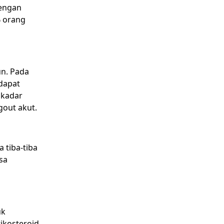
dengan
% orang
n. Pada
ndapat
i kadar
gout akut.
 tiba-tiba
sa
uk
ikosteroid