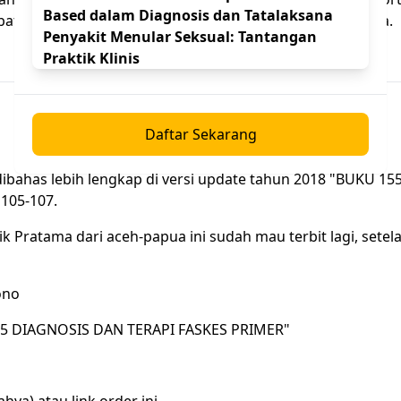
Based dalam Diagnosis dan Tatalaksana
t serangan gout akut dapat dilihat di
artikel selanjutnya
.
Penyakit Menular Seksual: Tantangan
Praktik Klinis
Daftar Sekarang
dibahas lebih lengkap di versi update tahun 2018 "BUKU 15
105-107.
k Pratama dari aceh-papua ini sudah mau terbit lagi, setel
U 155 DIAGNOSIS DAN TERAPI FASKES PRIMER"