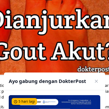
Ayo gabung dengan DokterPost
idak dianjurkan, karena penurunan kadar asam urat secara
 pada pasien. Kecuali, pasien tersebut sudah pernah terbia
 dengan dosis sebelumnya justru dianjurkan.
5 hari lagi
kita untuk menggambarkan gejala gout akut. Keluhan asam