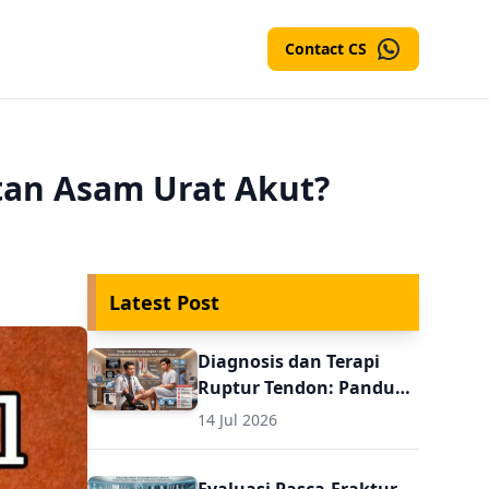
Contact CS
tan Asam Urat Akut?
Latest Post
Diagnosis dan Terapi
Ruptur Tendon: Panduan
Evaluasi Pasca
14 Jul 2026
Perbaikan untuk Dokter
Umum