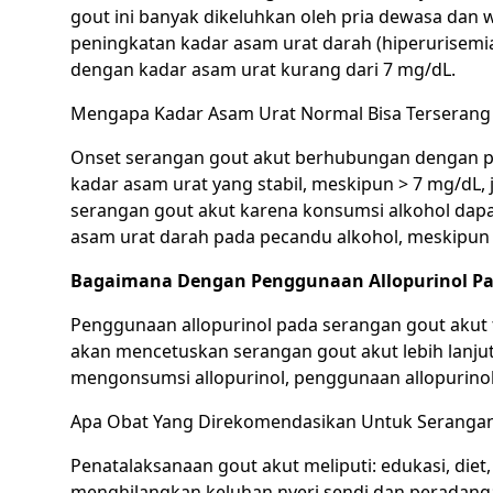
gout ini banyak dikeluhkan oleh pria dewasa da
peningkatan kadar asam urat darah (hiperurisem
dengan kadar asam urat kurang dari 7 mg/dL.
Mengapa Kadar Asam Urat Normal Bisa Terserang
Onset serangan gout akut berhubungan dengan p
kadar asam urat yang stabil, meskipun > 7 mg/dL,
serangan gout akut karena
konsumsi alkohol dapa
asam urat darah pada pecandu alkohol, meskipun 
Bagaimana Dengan Penggunaan Allopurinol Pa
Penggunaan allopurinol pada serangan gout akut t
akan mencetuskan serangan gout akut lebih lanjut
mengonsumsi allopurinol, penggunaan allopurinol
Apa Obat Yang Direkomendasikan Untuk Serangan
Penatalaksanaan gout akut meliputi: edukasi, diet,
menghilangkan keluhan nyeri sendi dan peradangan