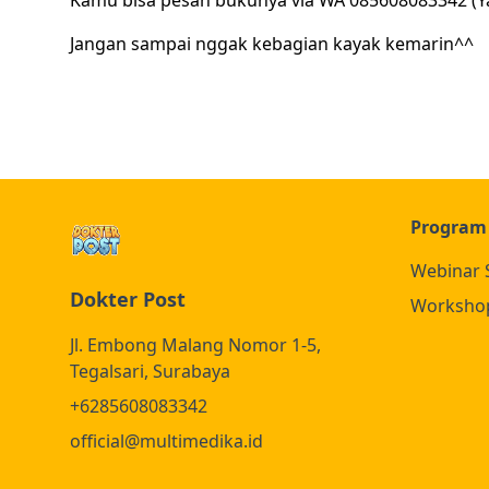
Kamu bisa pesan bukunya via WA 085608083342 (Y
Jangan sampai nggak kebagian kayak kemarin^^
Program
Webinar 
Dokter Post
Worksho
Jl. Embong Malang Nomor 1-5,
Tegalsari, Surabaya
+6285608083342
official@multimedika.id