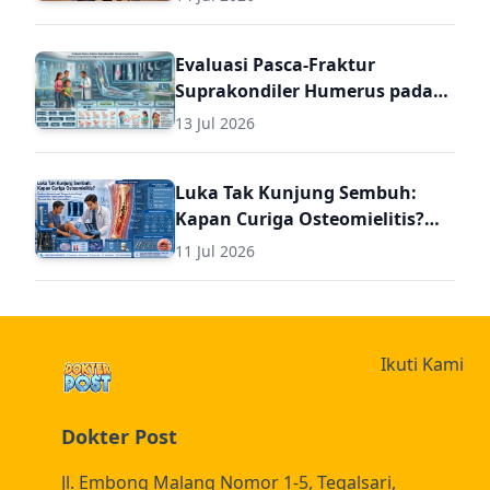
Umum
Evaluasi Pasca-Fraktur
Suprakondiler Humerus pada
Anak: Panduan Komprehensif
13 Jul 2026
Diagnosis dan Terapi Lanjutan
untuk Dokter Umum
Luka Tak Kunjung Sembuh:
Kapan Curiga Osteomielitis?
Panduan Komprehensif
11 Jul 2026
Diagnosis dan Terapi
Osteomielitis untuk Dokter
Umum (Termasuk Dosis Obat
Osteomielitis)
Ikuti Kami
Dokter Post
Jl. Embong Malang Nomor 1-5, Tegalsari,