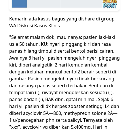
Kemarin ada kasus bagus yang dishare di group
WA Diskusi Kasus Klinis.
"Selamat malam dok, mau nanya: pasien laki-laki
usia 50 tahun. KU: nyeri pinggang kiri dan rasa
panas hilang timbul disertai bentol berisi cairan.
Awalnya 8 hari yll pasien mengeluh nyeri pinggang
kiri, diberi analgetik. 2 hari kemudian kembali
dengan keluhan muncul bentol2 berair seperti di
gambar. Pasien mengeluh nyeri tidak berkurang
dan rasanya panas seperti terbakar. Bentolan di
tempat lain (-), riwayat mengoleskan sesuatu (-),
panas badan (-), BAK dbn, gatal minimal. Sejak 6
hari yll pasien di dx herpes zooster setinggi L4 dan
diberi acyclovir 5Ã—800, methyprednisolone 2Ã—
1 u/pencegahan phn serta salicyl. Ternyata oleh
"xxx", acyclovir yg diberikan 5x400mg. Hari ini