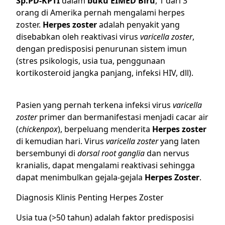
Sp.PD-KPTI
dalam
buku EIMED Biru
, 1 dari 3
orang di Amerika pernah mengalami herpes
zoster.
Herpes zoster
adalah penyakit yang
disebabkan oleh reaktivasi virus
varicella zoster
,
dengan predisposisi penurunan sistem imun
(stres psikologis, usia tua, penggunaan
kortikosteroid jangka panjang, infeksi HIV, dll).
Pasien yang pernah terkena infeksi virus
varicella
zoster
primer dan bermanifestasi menjadi cacar air
(
chickenpox
), berpeluang menderita
Herpes zoster
di kemudian hari. Virus
varicella zoster
yang laten
bersembunyi di
dorsal root ganglia
dan nervus
kranialis, dapat mengalami reaktivasi sehingga
dapat menimbulkan gejala-gejala
Herpes Zoster
.
Diagnosis Klinis Penting Herpes Zoster
Usia tua (>50 tahun) adalah faktor predisposisi