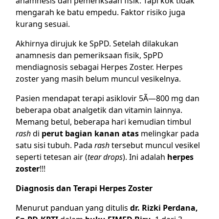
anamnesis dan pemeriksaan fisik. Tapi kok tidak
mengarah ke batu empedu. Faktor risiko juga
kurang sesuai.
Akhirnya dirujuk ke SpPD. Setelah dilakukan
anamnesis dan pemeriksaan fisik, SpPD
mendiagnosis sebagai Herpes Zoster. Herpes
zoster yang masih belum muncul vesikelnya.
Pasien mendapat terapi asiklovir 5Ã—800 mg dan
beberapa obat analgetik dan vitamin lainnya.
Memang betul, beberapa hari kemudian timbul
rash
di
perut bagian kanan atas
melingkar pada
satu sisi tubuh. Pada
rash
tersebut muncul vesikel
seperti tetesan air (
tear drops
). Ini adalah
herpes
zoster
!!!
Diagnosis dan Terapi Herpes Zoster
Menurut panduan yang ditulis
dr. Rizki Perdana,