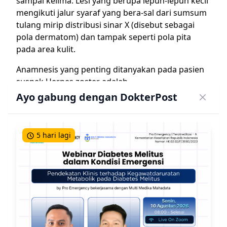
sampai kelima. Lesi yang berupa lepuh-lepuh kecil
mengikuti jalur syaraf yang bera-sal dari sumsum
tulang mirip distribusi sinar X (disebut sebagai
pola dermatom) dan tampak seperti pola pita
pada area kulit.
Anamnesis yang penting ditanyakan pada pasien
suspek Herpes zoster adalah
Ayo gabung dengan DokterPost
Adanya demam dan malaise
Penderita kemudian akan mengeluh nyeri hebat
pada daerah sebaran akar-akar saraf terutama
5 hari lagi
yang terdapat di daerah iga, disertai timbulnya
kelompok-kelompok vesikel pada daerah
sebaran yang sama
Adanya riwayat gangguan fungsi sistem imun
seperti stres emosi, pederita kanker termasuk
leukimia dan limfoma, dan HIV serta riwayat