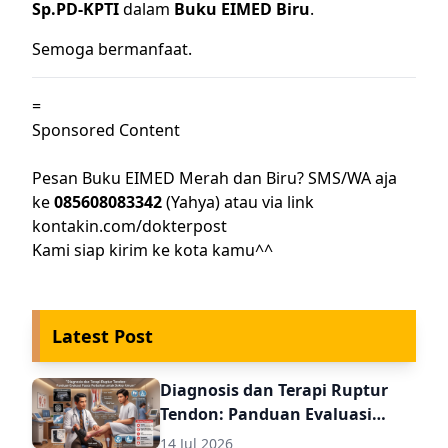
Sp.PD-KPTI
dalam
Buku EIMED Biru
.
Semoga bermanfaat.
=
Sponsored Content
Pesan Buku EIMED Merah dan Biru? SMS/WA aja
ke
085608083342
(Yahya) atau via link
kontakin.com/dokterpost
Kami siap kirim ke kota kamu^^
Latest Post
Diagnosis dan Terapi Ruptur
Tendon: Panduan Evaluasi
Pasca Perbaikan untuk Dokter
14 Jul 2026