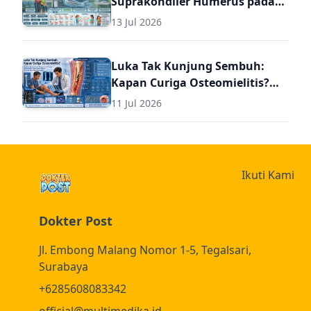
Suprakondiler Humerus pada
Anak: Panduan Komprehensif
13 Jul 2026
Diagnosis dan Terapi Lanjutan
untuk Dokter Umum
Luka Tak Kunjung Sembuh:
Kapan Curiga Osteomielitis?
Panduan Komprehensif
11 Jul 2026
Diagnosis dan Terapi
Osteomielitis untuk Dokter
Umum (Termasuk Dosis Obat
Osteomielitis)
Ikuti Kami
Dokter Post
Jl. Embong Malang Nomor 1-5, Tegalsari,
Surabaya
+6285608083342