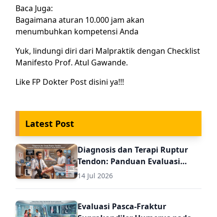
Baca Juga:
Bagaimana aturan 10.000 jam akan
menumbuhkan kompetensi Anda
Yuk, lindungi diri dari Malpraktik dengan Checklist
Manifesto Prof. Atul Gawande.
Like FP
Dokter Post disini
ya!!!
Latest Post
Diagnosis dan Terapi Ruptur
Tendon: Panduan Evaluasi
Pasca Perbaikan untuk Dokter
14 Jul 2026
Umum
Evaluasi Pasca-Fraktur