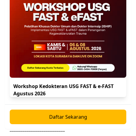
Siapa saja orang yang dirawat dokter bedah
plastik? Sebagian besar adalah ibu-ibu yang ingin
lebih tampil cantik.
Namun, saya juga sangat menyadari kondisi
kesehatan negara kita. Masih banyak
gap
antara
harapan dan kenyataan. Masih banyak angka
kematian ibu dan anak yang harus kita turunkan
dari tahun ke tahun. Negara ini masih memiliki
banyak masalah patogenik, belum terlalu
membutuhkan solusi positif.
Saya hanya berharap suatu saat nanti kita dapat
Workshop Kedokteran USG FAST & e-FAST
mencapainya bersama, setidaknya dimulai dari
Agustus 2026
upaya kecil, saat ini, dan dari diri kita masing-
masing.
Daftar Sekarang
Bagaimana menurut TS?
__________________________