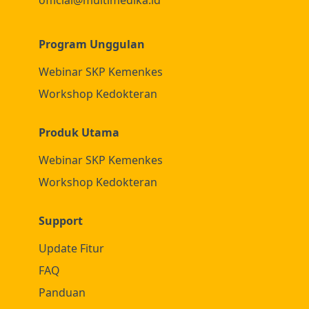
official@multimedika.id
Program Unggulan
Webinar SKP Kemenkes
Workshop Kedokteran
Produk Utama
Webinar SKP Kemenkes
Workshop Kedokteran
Support
Update Fitur
FAQ
Panduan