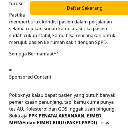
furosemid sampai maksimal 160 mg/hari.
Daftar Sekarang
Pastikan keluhan lain yang berpotensi
memperburuk kondisi pasien dalam perjalanan
selama rujukan sudah kamu atasi. Jika pasien
sudah cukup stabil, kamu bisa rencanakan untuk
merujuk pasien ke rumah sakit dengan SpPD.
Semoga Bermanfaat^^
=
Sponsored Content
Pokoknya kalau dapat pasien yang butuh banyak
pemeriksaan penunjang, tapi kamu cuma punya
tes AU, Kolesterol dan GDS, nggak usah bingung.
Buka aja
PPK PENATALAKSANAAN, EIMED
MERAH dan EIMED BIRU (PAKET PAPDI)
. Insya