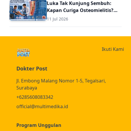
Luka Tak Kunjung Sembuh:
Kapan Curiga Osteomielitis?
Panduan Komprehensif
11 Jul 2026
Diagnosis dan Terapi
Osteomielitis untuk Dokter
Umum (Termasuk Dosis Obat
Osteomielitis)
Ikuti Kami
Dokter Post
Jl. Embong Malang Nomor 1-5, Tegalsari,
Surabaya
+6285608083342
official@multimedika.id
Program Unggulan