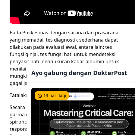
Pada Puskesmas dengan sarana dan prasarana
yang memadai, tes diagnostik sederhana dapat
dilakukan pada evaluasi awal, antara lain: tes
fungsi ginjal, tes fungsi hati untuk mendeteksi
penyakit hati, pengukuran kadar albumin untuk
menilai status gizi. EKG dan rontgen dada
Ayo gabung dengan DokterPost
mungkin berguna untuk memeriksa kemungkinan
gagal jantung.
Tatalaksana Umum Asites di Puskesmas
13 hari lagi
Secara umum terapi asites adalah diet rendah
garma dan diuretik. Dapat menggunakan
spironolakton (diuretik hemat kalium). Jika tidak
respons dengan spironolakton dapat diberikan