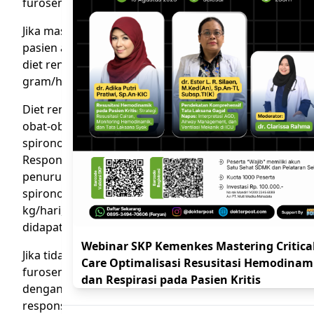
furosemid sebagai kombinasi.
Jika masih belum diketahui diagnosis spesifik,
pasien asites sebaiknya diminta tirah baring dan
diet rendah garam. Konsumsi garam maksimal 5.2
gram/hari.
Diet rendah garam perlu dikombinasi dengan
obat-obatan diuretik. Dapat dimulai dengan
spironolakton dosis 100-200 mg sekali sehari.
Respons spironolakton bisa dimonitor dengan
penurunan berat badan. Diharapkan pemberian
spironolakton dapat menurunkan berat badan 0.5
kg/hari, tanpa ada edema kaki atau 1 kg/hari jika
didapatkan edema kaki.
Webinar SKP Kemenkes Mastering Critica
Jika tidak respons dengan spironolakton,
Care Optimalisasi Resusitasi Hemodinam
furosemid dapat diberikan sebagai kombinasi
dan Respirasi pada Pasien Kritis
dengan dosis 20-40 mg/hari. Jika masih belum
respons, kamu bisa kasih dosis tambahan