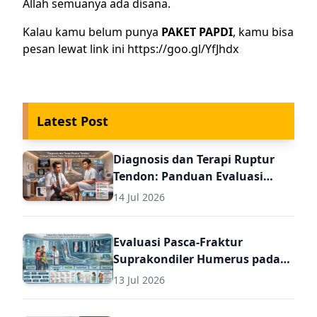
Allah semuanya ada disana.
Kalau kamu belum punya
PAKET PAPDI
, kamu bisa
pesan lewat link ini
https://goo.gl/YfJhdx
Latest Post
Diagnosis dan Terapi Ruptur
Tendon: Panduan Evaluasi
Pasca Perbaikan untuk Dokter
14 Jul 2026
Umum
Evaluasi Pasca-Fraktur
Suprakondiler Humerus pada
Anak: Panduan Komprehensif
13 Jul 2026
Diagnosis dan Terapi Lanjutan
untuk Dokter Umum