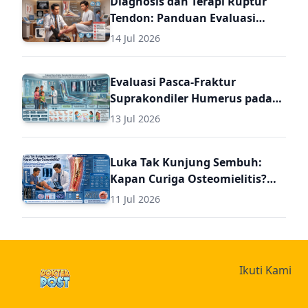
Diagnosis dan Terapi Ruptur
Tendon: Panduan Evaluasi
Pasca Perbaikan untuk Dokter
14 Jul 2026
Umum
Evaluasi Pasca-Fraktur
Suprakondiler Humerus pada
Anak: Panduan Komprehensif
13 Jul 2026
Diagnosis dan Terapi Lanjutan
untuk Dokter Umum
Luka Tak Kunjung Sembuh:
Kapan Curiga Osteomielitis?
Panduan Komprehensif
11 Jul 2026
Diagnosis dan Terapi
Osteomielitis untuk Dokter
Umum (Termasuk Dosis Obat
Osteomielitis)
Ikuti Kami