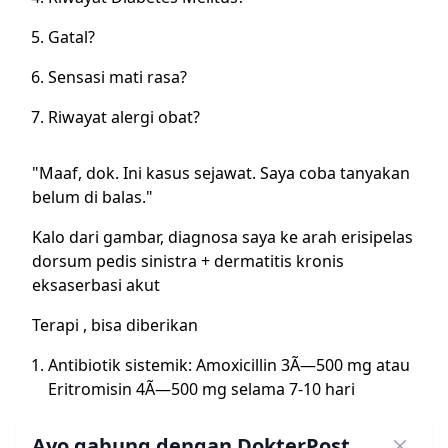
Gatal?
Sensasi mati rasa?
Riwayat alergi obat?
"Maaf, dok. Ini kasus sejawat. Saya coba tanyakan
belum di balas."
Kalo dari gambar, diagnosa saya ke arah erisipelas
dorsum pedis sinistra + dermatitis kronis
eksaserbasi akut
Terapi , bisa diberikan
Antibiotik sistemik: Amoxicillin 3Ã—500 mg atau
Eritromisin 4Ã—500 mg selama 7-10 hari
Topikal steroid: desoksimethasone 0.25% untuk
Ayo gabung dengan DokterPost