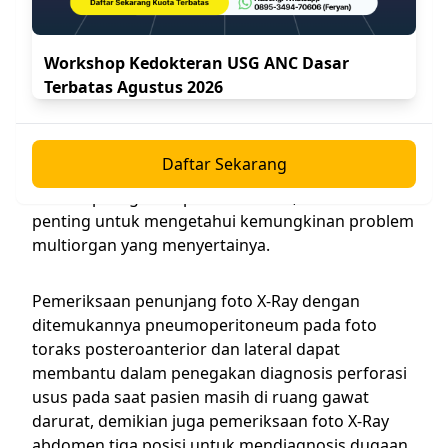
Rectal dan vaginal toucher, serta pemeriksaan
pelvis perlu dilakukan untuk menilai keadaan
Workshop Kedokteran USG ANC Dasar
seperti apendisitis akut, abses tuboovarian yang
Terbatas Agustus 2026
ruptur, dan divertikulitis akut yang perforasi.
Pemeriksaan darah rutin maupun kimia meskipun
Daftar Sekarang
tidak mempunyai nilai diagnostik langsung
terhadap diagnosis perforasi usus, namun
penting untuk mengetahui kemungkinan problem
multiorgan yang menyertainya.
Pemeriksaan penunjang foto X-Ray dengan
ditemukannya pneumoperitoneum pada foto
toraks posteroanterior dan lateral dapat
membantu dalam penegakan diagnosis perforasi
usus pada saat pasien masih di ruang gawat
darurat, demikian juga pemeriksaan foto X-Ray
abdomen tiga posisi untuk mendiagnosis dugaan