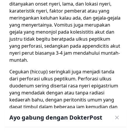
ditanyakan onset nyeri, lama, dan lokasi nyeri,
karateristik nyeri, faktor pemberat atau yang
meringankan keluhan kalau ada, dan gejala-gejala
yang menyertainya. Vomitus juga merupakan
gejala yang menonjol pada kolesistitis akut dan
justru tidak begitu beratpada ulkus peptikum
yang perforasi, sedangkan pada appendicitis akut
nyeri perut biasanya 3-4 jam mendahului muntah-
muntah.
Cegukan (hiccup) seringkali juga menjadi tanda
dari perforasi ulkus peptikum. Perforasi ulkus
duodenum sering disertai rasa nyeri epigastrium
yang mendadak dengan atau tanpa radiasi
kedaerah bahu, dengan peritonitis umum yang
dapat timbul dalam beberapa jam kemudian dan
pasien akan berbaring diam untuk menahan nyeri.
Ayo gabung dengan DokterPost
Sangat penting menanyakan tindakan-tindakan