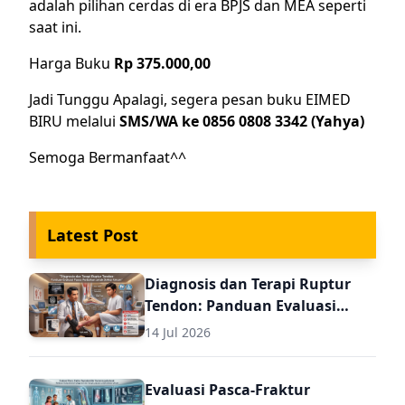
adalah pilihan cerdas di era BPJS dan MEA seperti
saat ini.
Harga Buku
Rp 375.000,00
Jadi Tunggu Apalagi, segera pesan buku EIMED
BIRU melalui
SMS/WA ke 0856 0808 3342 (Yahya)
Semoga Bermanfaat^^
Latest Post
Diagnosis dan Terapi Ruptur
Tendon: Panduan Evaluasi
Pasca Perbaikan untuk Dokter
14 Jul 2026
Umum
Evaluasi Pasca-Fraktur