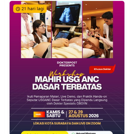
medis sebelumnya, misal kolonoskopi, riwayat
berpergian ke daerah endemis demam tifoid atau
21 hari lagi
penyakit-penyakit kronik yang berpotensi
komplikasi perforasi, seperti inflammatory bowel
disease.
Pada pemeriksaan fisik perlu dicermati keadaan
umum pasien dan tanda-tanda vital, apakah
dijumpai keadaan syok atau tidak. Pemeriksaan
inspeksi, apakah ada tanda-tanda luka, benturan,
ekhimose, laserasi. Palpasi secara hati-hati
seluruh abdomen, apakah teraba massam atau
nyeri tekanan umum atau lokasi-lokasi tertentu di
abdomen.
Adanya demam, takikardia, dan nyeri abdomen
menyeluruh perlu di curigai adanya peritonitis.
Nyeri pada perkusi mungkin juga suatu tanda
peradangan peritoneum, dan suara usus biasanya
hilang pada peritonitis umum.