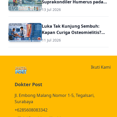
Suprakondiler Humerus pada
Anak: Panduan Komprehensif
13 Jul 2026
Diagnosis dan Terapi Lanjutan
untuk Dokter Umum
Luka Tak Kunjung Sembuh:
Kapan Curiga Osteomielitis?
Panduan Komprehensif
11 Jul 2026
Diagnosis dan Terapi
Osteomielitis untuk Dokter
Umum (Termasuk Dosis Obat
Osteomielitis)
Ikuti Kami
Dokter Post
Jl. Embong Malang Nomor 1-5, Tegalsari,
Surabaya
+6285608083342