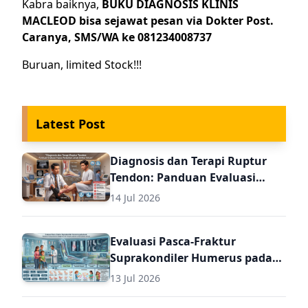
Kabra baiknya,
BUKU DIAGNOSIS KLINIS
MACLEOD bisa sejawat pesan via Dokter Post.
Caranya, SMS/WA ke 081234008737
Buruan, limited Stock!!!
Latest Post
Diagnosis dan Terapi Ruptur
Tendon: Panduan Evaluasi
Pasca Perbaikan untuk Dokter
14 Jul 2026
Umum
Evaluasi Pasca-Fraktur
Suprakondiler Humerus pada
Anak: Panduan Komprehensif
13 Jul 2026
Diagnosis dan Terapi Lanjutan
untuk Dokter Umum