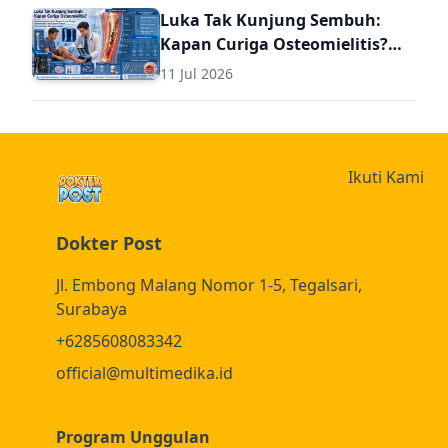
Luka Tak Kunjung Sembuh:
Kapan Curiga Osteomielitis?
Panduan Komprehensif
11 Jul 2026
Diagnosis dan Terapi
Osteomielitis untuk Dokter
Umum (Termasuk Dosis Obat
Osteomielitis)
Ikuti Kami
Dokter Post
Jl. Embong Malang Nomor 1-5, Tegalsari,
Surabaya
+6285608083342
official@multimedika.id
Program Unggulan