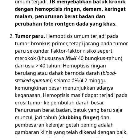
umum terjadi,
TB menyebabkan batuk kronik
dengan hemoptisis ringan, demam, keringat
malam, penurunan berat badan dan
perubahan foto rontgen dada yang khas.
Tumor paru
. Hemoptisis umum terjadi pada
tumor bronkus primer, tetapi jarang pada tumor
paru sekunder. Faktor-faktor risiko seperti
merokok (khususnya â‰¥ 40 bungkus-tahun)
dan usia > 40 tahun. Hemoptisis ringan
berulang atau dahak bernoda darah (
blood-
straked spuntum
) selama â‰¥ 2 minggu
kemungkinan besar menunjukkan adanya
keganasan. Hemoptisis masif dapat terjadi pada
erosi tumor ke pembuluh darah besar.
Penurunan berat badan, batuk yang baru saja
muncul, jari tabuh (
clubbing finger
) dan
pembesaran kelenjar getah bening adalah
gambaran klinis yang telah dikenal dengan baik.