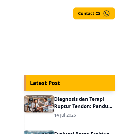
Contact CS
Latest Post
Diagnosis dan Terapi
Ruptur Tendon: Panduan
Evaluasi Pasca
14 Jul 2026
Perbaikan untuk Dokter
Umum