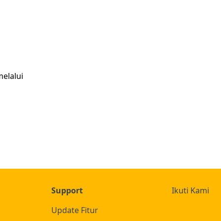
elalui
Support
Ikuti Kami
Update Fitur