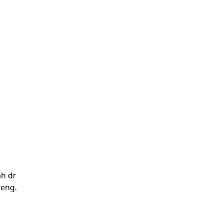
ah dr
eng.