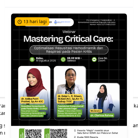
13 hari lagi
teran. Dosen anatomi namanya dr Abdurachman. Mungkin k
akan menjadi seorang dokter.
ang sangat penting 10 tahun yang lalu. Kita aku harus berjuan
an menginspirasi kamu.