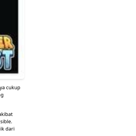
nya cukup
ng
akibat
sible.
ik dari