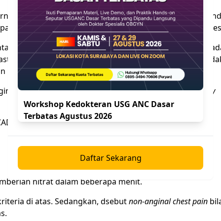
rnal, berlokasi ditengah atau kiri dada seperti ditekan bend
pat timbul adalah pusing seperti melayang, sinkop, dan se
tah, sesak napas, lemas, berdebar-debar dan pingsan. Kad
astrium dan dapat menyerupai gejala dispespia. Gejala tida
an pasien diabetes.
na tipikal pada penyakit jantung koroner (
coronary artery
Workshop Kedokteran USG ANC Dasar
Terbatas Agustus 2026
AD stabil memenuhi tiga kriteria dibawah ini
Daftar Sekarang
mberian nitrat dalam beberapa menit.
riteria di atas. Sedangkan, dsebut
non-anginal chest pain
bil
s.