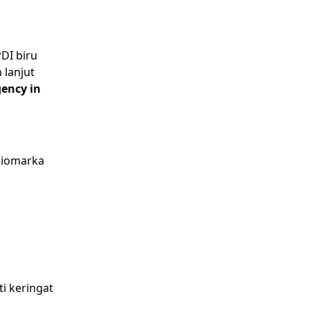
DI biru
 lanjut
ency in
biomarka
ti keringat