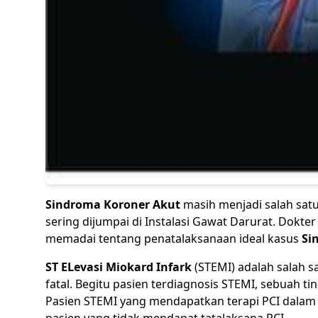
Sindroma Koroner Akut
masih menjadi salah sat
sering dijumpai di Instalasi Gawat Darurat. Dokt
memadai tentang penatalaksanaan ideal kasus
Si
ST ELevasi Miokard Infark
(STEMI) adalah salah s
fatal. Begitu pasien terdiagnosis STEMI, sebuah ti
Pasien STEMI yang mendapatkan terapi PCI dalam 1
pasien yang tidak mendapat tatalaksana PCI.