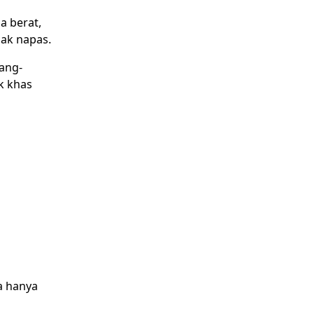
a berat,
sak napas.
ang-
k khas
a hanya