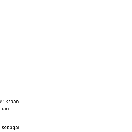
meriksaan
ahan
i sebagai