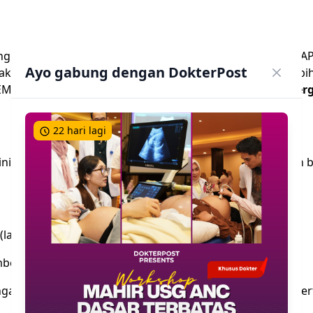
ting dalam buku EIMED (Emergency in Internal Medicine) PAP
Ayo gabung dengan DokterPost
it dengan fasilitas PCI. Sejawat juga dapat membaca lebih
I di Rumah Sakit tanpa faslitas PCI di buku
EIMED (Emerg
22 hari lagi
inis, gambaran EKG (elektrokardiografi) dan pemeriksaan 
 (lamanya berlangsung >20 menit),
berian nitrat,
gan kiri atau punggung, dan disertai gejala penyerta seper