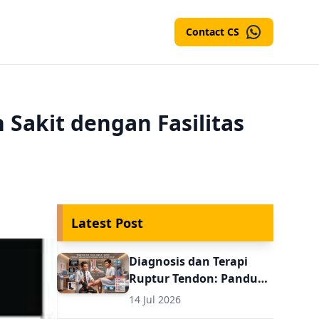
Contact CS
 Sakit dengan Fasilitas
Latest Post
Diagnosis dan Terapi
Ruptur Tendon: Panduan
Evaluasi Pasca
14 Jul 2026
Perbaikan untuk Dokter