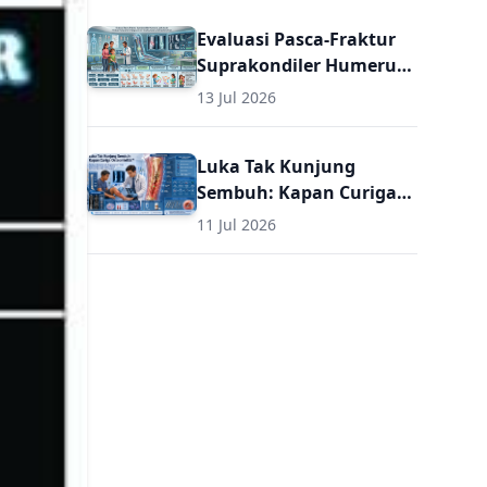
Umum
Evaluasi Pasca-Fraktur
Suprakondiler Humerus
pada Anak: Panduan
13 Jul 2026
Komprehensif Diagnosis
dan Terapi Lanjutan
Luka Tak Kunjung
untuk Dokter Umum
Sembuh: Kapan Curiga
Osteomielitis? Panduan
11 Jul 2026
Komprehensif Diagnosis
dan Terapi Osteomielitis
untuk Dokter Umum
(Termasuk Dosis Obat
Osteomielitis)