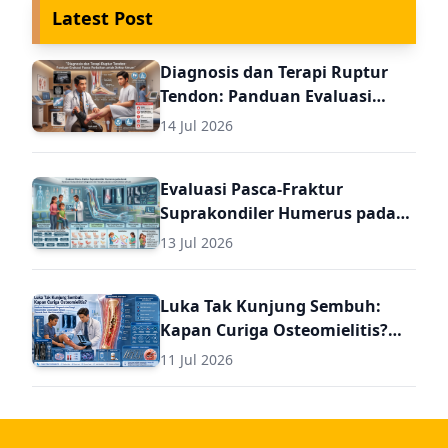
Latest Post
Diagnosis dan Terapi Ruptur
Tendon: Panduan Evaluasi
Pasca Perbaikan untuk Dokter
14 Jul 2026
Umum
Evaluasi Pasca-Fraktur
Suprakondiler Humerus pada
Anak: Panduan Komprehensif
13 Jul 2026
Diagnosis dan Terapi Lanjutan
untuk Dokter Umum
Luka Tak Kunjung Sembuh:
Kapan Curiga Osteomielitis?
Panduan Komprehensif
11 Jul 2026
Diagnosis dan Terapi
Osteomielitis untuk Dokter
Umum (Termasuk Dosis Obat