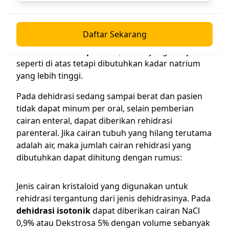
dan anggur). Pada
dehidrasi isotonik
, cairan
yang dianjuran selain air dan suplemen yang
mengandung natrium (jus tomat), juga dapat
Daftar Sekarang
diberikan larutan isotonik yang ada di pasaran.
Pada
dehidrasi hipotonik
, cairan yang dianjurkan
seperti di atas tetapi dibutuhkan kadar natrium
yang lebih tinggi.
Pada dehidrasi sedang sampai berat dan pasien
tidak dapat minum per oral, selain pemberian
cairan enteral, dapat diberikan rehidrasi
parenteral. Jika cairan tubuh yang hilang terutama
adalah air, maka jumlah cairan rehidrasi yang
dibutuhkan dapat dihitung dengan rumus:
Jenis cairan kristaloid yang digunakan untuk
rehidrasi tergantung dari jenis dehidrasinya. Pada
dehidrasi isotonik
dapat diberikan cairan NaCl
0,9% atau Dekstrosa 5% dengan volume sebanyak