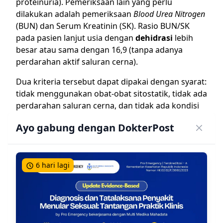
proteinuria). Pemeriksaan lain yang perlu
dilakukan adalah pemeriksaan
Blood Urea Nitrogen
(BUN) dan Serum Kreatinin (SK). Rasio BUN/SK
pada pasien lanjut usia dengan
dehidrasi
lebih
besar atau sama dengan 16,9 (tanpa adanya
perdarahan aktif saluran cerna).
Dua kriteria tersebut dapat dipakai dengan syarat:
tidak menggunakan obat-obat sitostatik, tidak ada
perdarahan saluran cerna, dan tidak ada kondisi
overload (gagal jantung kongestif, sirosis hepatis
Ayo gabung dengan DokterPost
dengan hipertensi portal, penyakit ginjal kronik
stadium terminal dan sindroma nefrotik).
Pengukuran tekanan vena sentral lebih baik
dilakukan bila memungkinkan.
6 hari lagi
Terapi Rehidrasi pada Pasien Lanjut Usia
Pengukuran keseimbangan cairan yang masuk
dan keluar dilakukan secara berkala sesuai