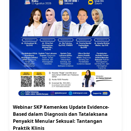
kebutuhan. Pada
rehidrasi ringan
, terapi cairan
dapat diberikan secara oral sebanyak 1500-2500
mL/24 jam (30 mL/kgBB tiap 24 jam) untuk
kebutuhan dasar. Ditambah dengan penggantian
defisit cairan dan kehilangan cairan yang masih
berlangsung.
Menghitung kebutuhan cairan sehari, termasuk
jumlah
insensible water loss
sangat perlu dilakukan
setiap hari. Perhatikan tanda-tanda kelebihan
cairan seperti ortopnea, sesak nafas, perubahan
pola tidur, atau confusion. Pemantauan dilakukan
setiap 4-8 jam tergantung beratnya dehidrasi.
Cairan yang diberikan secara oral tergantung jenis
dehidrasi.
Webinar SKP Kemenkes Update Evidence-
Pada
dehidrasi hipertonik
, cairan yang
Based dalam Diagnosis dan Tatalaksana
dianjurkan adalah air atau minuman denga
Penyakit Menular Seksual: Tantangan
kandungan natrium rendah, jus buah (apel, jeruk
Praktik Klinis