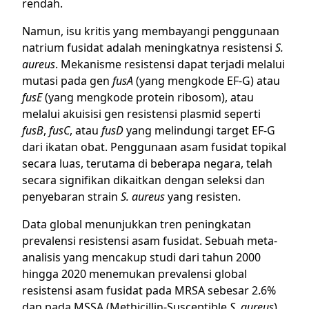
rendah.
Namun, isu kritis yang membayangi penggunaan
natrium fusidat adalah meningkatnya resistensi
S.
aureus
. Mekanisme resistensi dapat terjadi melalui
mutasi pada gen
fusA
(yang mengkode EF-G) atau
fusE
(yang mengkode protein ribosom), atau
melalui akuisisi gen resistensi plasmid seperti
fusB
,
fusC
, atau
fusD
yang melindungi target EF-G
dari ikatan obat. Penggunaan asam fusidat topikal
secara luas, terutama di beberapa negara, telah
secara signifikan dikaitkan dengan seleksi dan
penyebaran strain
S. aureus
yang resisten.
Data global menunjukkan tren peningkatan
prevalensi resistensi asam fusidat. Sebuah meta-
analisis yang mencakup studi dari tahun 2000
hingga 2020 menemukan prevalensi global
resistensi asam fusidat pada MRSA sebesar 2.6%
dan pada MSSA (Methicillin-Susceptible
S. aureus
)