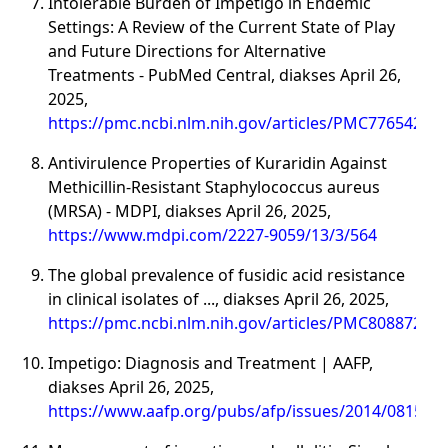
Intolerable Burden of Impetigo in Endemic
Settings: A Review of the Current State of Play
and Future Directions for Alternative
Treatments - PubMed Central, diakses April 26,
2025,
https://pmc.ncbi.nlm.nih.gov/articles/PMC7765423/
Antivirulence Properties of Kuraridin Against
Methicillin-Resistant Staphylococcus aureus
(MRSA) - MDPI, diakses April 26, 2025,
https://www.mdpi.com/2227-9059/13/3/564
The global prevalence of fusidic acid resistance
in clinical isolates of ..., diakses April 26, 2025,
https://pmc.ncbi.nlm.nih.gov/articles/PMC8088720/
Impetigo: Diagnosis and Treatment | AAFP,
diakses April 26, 2025,
https://www.aafp.org/pubs/afp/issues/2014/0815/p2