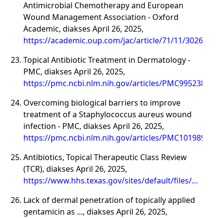
Antimicrobial Chemotherapy and European
Wound Management Association - Oxford
Academic, diakses April 26, 2025,
https://academic.oup.com/jac/article/71/11/3026/24
Topical Antibiotic Treatment in Dermatology -
PMC, diakses April 26, 2025,
https://pmc.ncbi.nlm.nih.gov/articles/PMC9952385/
Overcoming biological barriers to improve
treatment of a Staphylococcus aureus wound
infection - PMC, diakses April 26, 2025,
https://pmc.ncbi.nlm.nih.gov/articles/PMC10198964/
Antibiotics, Topical Therapeutic Class Review
(TCR), diakses April 26, 2025,
https://www.hhs.texas.gov/sites/default/files/docum
2023-durb-agenda-item4c.pdf
Lack of dermal penetration of topically applied
gentamicin as ..., diakses April 26, 2025,