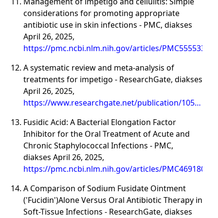
Management of impetigo and cellulitis: Simple
considerations for promoting appropriate
antibiotic use in skin infections - PMC, diakses
April 26, 2025,
https://pmc.ncbi.nlm.nih.gov/articles/PMC5555330/
A systematic review and meta-analysis of
treatments for impetigo - ResearchGate, diakses
April 26, 2025,
https://www.researchgate.net/publication/1059657
analysis_of_treatments_for_impetigo
Fusidic Acid: A Bacterial Elongation Factor
Inhibitor for the Oral Treatment of Acute and
Chronic Staphylococcal Infections - PMC,
diakses April 26, 2025,
https://pmc.ncbi.nlm.nih.gov/articles/PMC4691801/
A Comparison of Sodium Fusidate Ointment
('Fucidin')Alone Versus Oral Antibiotic Therapy in
Soft-Tissue Infections - ResearchGate, diakses