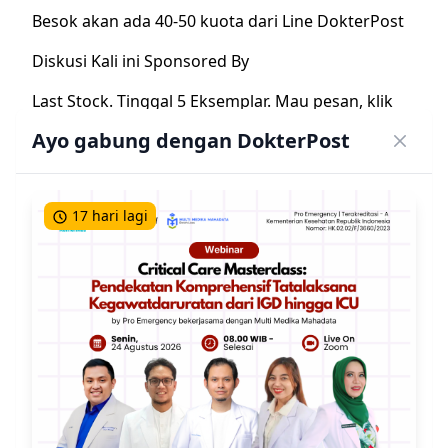
Besok akan ada 40-50 kuota dari
Line DokterPost
Diskusi Kali ini Sponsored By
Last Stock. Tinggal 5 Eksemplar. Mau pesan, klik
aja gambar di atas^^ atau WA 085608083342
Ayo gabung dengan DokterPost
(Yahya)
17 hari lagi
Latest Post
Diagnosis dan Terapi Ruptur
Tendon: Panduan Evaluasi
Pasca Perbaikan untuk Dokter
14 Jul 2026
Umum
Evaluasi Pasca-Fraktur
Suprakondiler Humerus pada