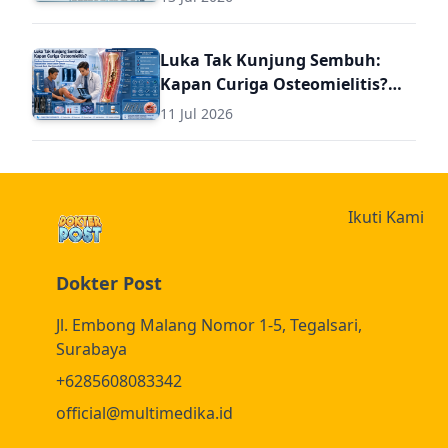
Diagnosis dan Terapi Lanjutan
untuk Dokter Umum
Luka Tak Kunjung Sembuh:
Kapan Curiga Osteomielitis?
Panduan Komprehensif
11 Jul 2026
Diagnosis dan Terapi
Osteomielitis untuk Dokter
Umum (Termasuk Dosis Obat
Osteomielitis)
Ikuti Kami
Dokter Post
Jl. Embong Malang Nomor 1-5, Tegalsari,
Surabaya
+6285608083342
official@multimedika.id