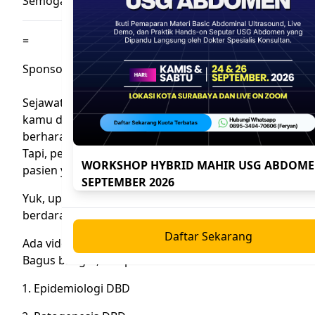
Semoga Bermanfaat^^
=
Sponsored Content
Sejawat, tau nggakâ€¦ 1 dari 100 pasien DBD yang
kamu dapatkan akan meninggal. Admin sih
berharap kamu dapat 99 pasien yang selamat.
Tapi, pernah nggak kebayang kamu dapat 1
WORKSHOP HYBRID MAHIR USG ABDOM
pasien yang gagal diselamatkan?
SEPTEMBER 2026
Yuk, update ilmu tatalaksana pasien demam
berdarah dengue.
Daftar Sekarang
Ada video 50 menit dari
dr. Musofa Rusli, SpPD
.
Bagus banget, meliputi
Epidemiologi DBD