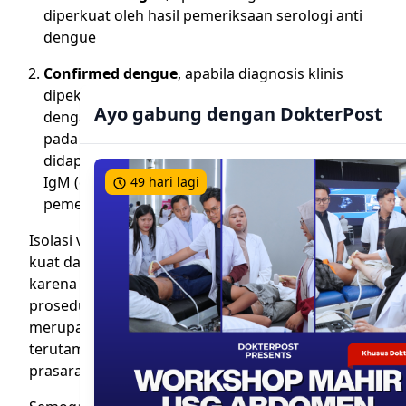
diperkuat oleh hasil pemeriksaan serologi anti
dengue
Confirmed dengue
, apabila diagnosis klinis
dipekuat dengan deteksi genome virus Dengue
Ayo gabung dengan DokterPost
dengan pemeriksaan RT-PCR, antigen dengue
pada pemeriksaan NS 1, atau apabila
didapatkan serokonversi pemeriksaan IgG dan
IgM (dari negatif menjadi positif) pada
49 hari lagi
pemeriksaan serologi berpasangan.
Isolasi virus dengue memberi nilai yang sangat
kuat dalam konfirmasi diagnosis klinis, namun
karena memerlukan teknologi yang canggih dan
prosedur yang rumit pemeriksaan ini bukan
merupakan pemeriksaan yang rutin dilakukan,
terutama di puskesmas dengan sarana dan
prasarana terbatas.