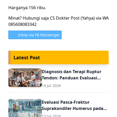
Harganya 156 ribu.
Minat? Hubungi saja CS Dokter Post (Yahya) via WA
085608083342
Inbox via FB Messenger
Latest Post
Diagnosis dan Terapi Ruptur
Tendon: Panduan Evaluasi
Pasca Perbaikan untuk Dokter
14 Jul 2026
Umum
Evaluasi Pasca-Fraktur
Suprakondiler Humerus pada
Anak: Panduan Komprehensif
13 Jul 2026