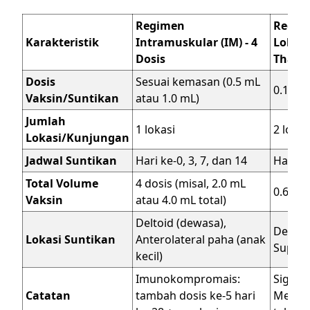
Regimen
Regime
Karakteristik
Intramuskular (IM) - 4
Lokasi
Dosis
Thai R
Dosis
Sesuai kemasan (0.5 mL
0.1 mL
Vaksin/Suntikan
atau 1.0 mL)
Jumlah
1 lokasi
2 lokas
Lokasi/Kunjungan
Jadwal Suntikan
Hari ke-0, 3, 7, dan 14
Hari ke
Total Volume
4 dosis (misal, 2.0 mL
0.6 mL 
Vaksin
atau 4.0 mL total)
Deltoid (dewasa),
Deltoid
Lokasi Suntikan
Anterolateral paha (anak
Supras
kecil)
Imunokompromais:
Signif
Catatan
tambah dosis ke-5 hari
Membu