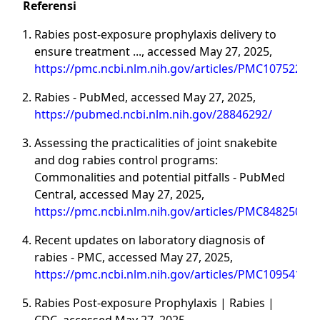
Referensi
Rabies post-exposure prophylaxis delivery to
ensure treatment ..., accessed May 27, 2025,
https://pmc.ncbi.nlm.nih.gov/articles/PMC10752235/
Rabies - PubMed, accessed May 27, 2025,
https://pubmed.ncbi.nlm.nih.gov/28846292/
Assessing the practicalities of joint snakebite
and dog rabies control programs:
Commonalities and potential pitfalls - PubMed
Central, accessed May 27, 2025,
https://pmc.ncbi.nlm.nih.gov/articles/PMC8482506/
Recent updates on laboratory diagnosis of
rabies - PMC, accessed May 27, 2025,
https://pmc.ncbi.nlm.nih.gov/articles/PMC10954107/
Rabies Post-exposure Prophylaxis | Rabies |
CDC, accessed May 27, 2025,