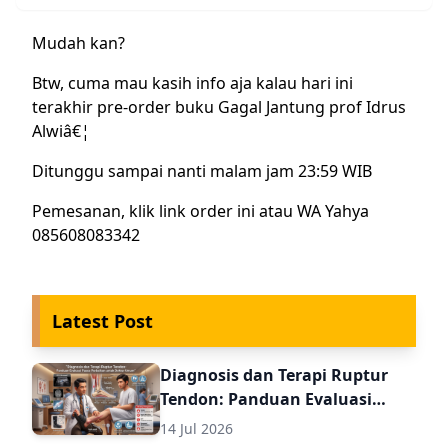
Mudah kan?
Btw, cuma mau kasih info aja kalau hari ini
terakhir pre-order buku Gagal Jantung prof Idrus
Alwiâ€¦
Ditunggu sampai nanti malam jam 23:59 WIB
Pemesanan, klik
link order
ini atau WA Yahya
085608083342
Latest Post
Diagnosis dan Terapi Ruptur
Tendon: Panduan Evaluasi
Pasca Perbaikan untuk Dokter
14 Jul 2026
Umum