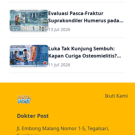
Evaluasi Pasca-Fraktur
Suprakondiler Humerus pada
Anak: Panduan Komprehensif
13 Jul 2026
Diagnosis dan Terapi Lanjutan
untuk Dokter Umum
Luka Tak Kunjung Sembuh:
Kapan Curiga Osteomielitis?
Panduan Komprehensif
11 Jul 2026
Diagnosis dan Terapi
Osteomielitis untuk Dokter
Umum (Termasuk Dosis Obat
Osteomielitis)
Ikuti Kami
Dokter Post
Jl. Embong Malang Nomor 1-5, Tegalsari,