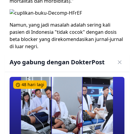
mortalitas dan morbiditas)."
Namun, yang jadi masalah adalah sering kali
pasien di Indonesia "tidak cocok" dengan dosis
beta blocker yang direkomendasikan jurnal-jurnal
di luar negri.
Misalnya nih, dosis bisoprolol kalau di jurnal luar
Ayo gabung dengan DokterPost
itu 1Ã—10 mg. Waduh, kalau belum apa-apa
sudah mulai dengan dosis sebesar itu yang ada
malah keluhan efek sampingnya yang muncul
48 hari lagi
duluan.
Kalau pasiennya nggak cerita, paling langsung
"2019 ganti dokter"
Untungnya kita punya prof Idrus dengan segala
pengalaman klinisnya selama puluhan tahun.