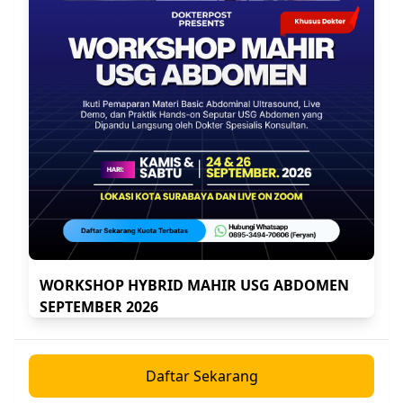
Begini pesan prof Idrus terkait dosis beta blocker
untuk pasien gagal jantungâ€¦
"Prinsip terapi peenyekat beta sebaiknya di awali
dengan dosis paling rendah dan dilakukan
upitration setiap dua hingga empat minggu sesuai
dengan toleransi pasien (start low, go slow)â€¦"
Jadi mulai dulu dengan dosis awal (rendah) trus
ditingkatkan terus sampai batas dosis yang dapat
ditoleransi pasien. Targetnya dosis sesuai uji klinis
di jurnal luar (dosis target), tapi kalau baru
setengah dosis target efek samping yang tidak
menyenangkan sudah muncul, turunkan dosisnya
WORKSHOP HYBRID MAHIR USG ABDOMEN
ke dosis sebelumnya saat efek samping belum
SEPTEMBER 2026
muncul.
Di bukunya prof Idrus juga sudah dikasih tabel
Daftar Sekarang
untuk memandu kamu memulai terapi beta bloker