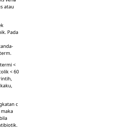
us atau
ek
ik. Pada
tanda-
eterm.
otermi <
olik < 60
intih,
 kaku,
gkatan c
t maka
bila
ibiotik.