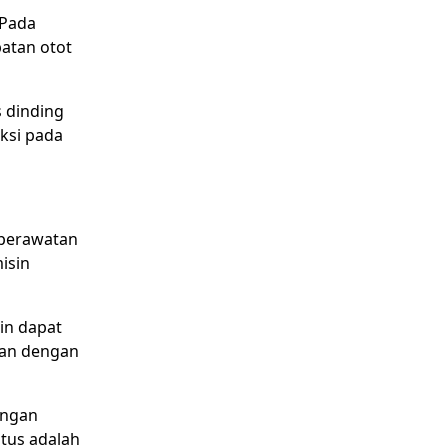
 Pada
batan otot
s dinding
eksi pada
 perawatan
isin
in dapat
kan dengan
engan
tus adalah