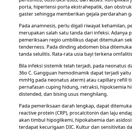
porta, hipertensi porta ekstrahepatik, dan obstruk
gaster sehingga memberikan gejala perdarahan gas
Pada anamnesis, perlu digali riwayat kehamilan, 
merupakan salah satu tanda dari infeksi. Adanya 
pemeriksaan regio umbilikus dapat ditemukan sekr
tenderness. Pada dinding abdomen bisa ditemukan 
tanda selulitis. Rata-rata usia bayi terkena omfalit
Bila infeksi sistemik telah terjadi, pada neonatus 
36o C. Gangguan hemodinamik dapat terjadi yaitu ta
mmHg pada neonatus aterm) atau capillary refill ti
pernafasan cuping hidung, retraksi, hipoksemia 
distended, dan bising usus menghilang.
Pada pemeriksaan darah lengkap, dapat ditemukan
reactive protein (CRP), procalcitonin dan laju end
akan timbul hipoglikemi, hipokalsemia dan asidosi
terdapat kecurigaan DIC. Kultur dan sensitivitas 