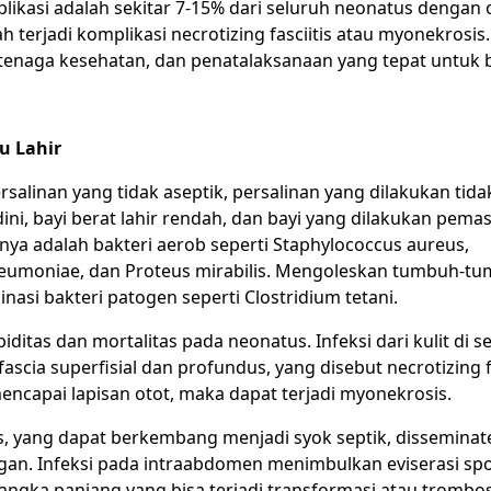
ikasi adalah sekitar 7-15% dari seluruh neonatus dengan o
terjadi komplikasi necrotizing fasciitis atau myonekrosis.
 tenaga kesehatan, dan penatalaksanaan yang tepat untuk 
u Lahir
ersalinan yang tidak aseptik, persalinan yang dilakukan tida
ini, bayi berat lahir rendah, dan bayi yang dilakukan pem
nya adalah bakteri aerob seperti Staphylococcus aureus,
a pneumoniae, dan Proteus mirabilis. Mengoleskan tumbuh-
asi bakteri patogen seperti Clostridium tetani.
tas dan mortalitas pada neonatus. Infeksi dari kulit di sek
cia superfisial dan profundus, yang disebut necrotizing fa
encapai lapisan otot, maka dapat terjadi myonekrosis.
s, yang dapat berkembang menjadi syok septik, disseminat
organ. Infeksi pada intraabdomen menimbulkan eviserasi sp
 jangka panjang yang bisa terjadi transformasi atau trombo