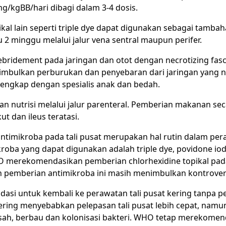
mg/kgBB/hari dibagi dalam 3-4 dosis.
opikal lain seperti triple dye dapat digunakan sebagai tambah
u 2 minggu melalui jalur vena sentral maupun perifer.
ridement pada jaringan dan otot dengan necrotizing fasci
imbulkan perburukan dan penyebaran dari jaringan yang n
 lengkap dengan spesialis anak dan bedah.
ikan nutrisi melalui jalur parenteral. Pemberian makanan se
ut dan ileus teratasi.
ntimikroba pada tali pusat merupakan hal rutin dalam pera
ba yang dapat digunakan adalah triple dye, povidone iodi
WHO merekomendasikan pemberian chlorhexidine topikal pada
n pemberian antimikroba ini masih menimbulkan kontrover
asi untuk kembali ke perawatan tali pusat kering tanpa 
kering menyebabkan pelepasan tali pusat lebih cepat, namu
asah, berbau dan kolonisasi bakteri. WHO tetap merekome