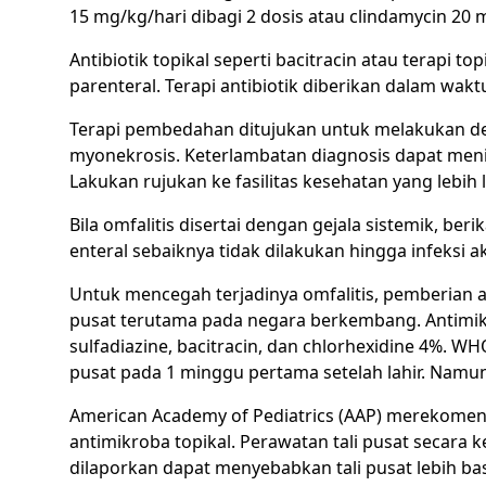
15 mg/kg/hari dibagi 2 dosis atau clindamycin 20 
Antibiotik topikal seperti bacitracin atau terapi t
parenteral. Terapi antibiotik diberikan dalam wakt
Terapi pembedahan ditujukan untuk melakukan deb
myonekrosis. Keterlambatan diagnosis dapat men
Lakukan rujukan ke fasilitas kesehatan yang lebih
Bila omfalitis disertai dengan gejala sistemik, ber
enteral sebaiknya tidak dilakukan hingga infeksi ak
Untuk mencegah terjadinya omfalitis, pemberian a
pusat terutama pada negara berkembang. Antimikro
sulfadiazine, bacitracin, dan chlorhexidine 4%. 
pusat pada 1 minggu pertama setelah lahir. Namu
American Academy of Pediatrics (AAP) merekomend
antimikroba topikal. Perawatan tali pusat secara 
dilaporkan dapat menyebabkan tali pusat lebih b