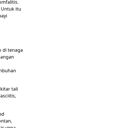
mfalitis.
 Untuk itu
bayi
k di tenaga
asangan
tumbuhan
itar tali
sciitis,
ed
ontan,
sis vena