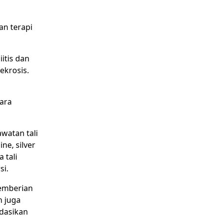
an terapi
itis dan
ekrosis.
cara
watan tali
ne, silver
 tali
si.
pemberian
n juga
ndasikan