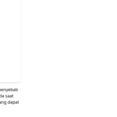
 penyebab
da saat
yang dapat