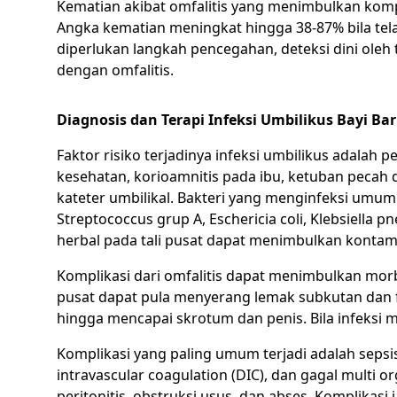
Kematian akibat omfalitis yang menimbulkan kompl
Angka kematian meningkat hingga 38-87% bila telah 
diperlukan langkah pencegahan, deteksi dini oleh
dengan omfalitis.
Diagnosis dan Terapi Infeksi Umbilikus Bayi Bar
Faktor risiko terjadinya infeksi umbilikus adalah p
kesehatan, korioamnitis pada ibu, ketuban pecah d
kateter umbilikal. Bakteri yang menginfeksi umum
Streptococcus grup A, Eschericia coli, Klebsiell
herbal pada tali pusat dapat menimbulkan kontamin
Komplikasi dari omfalitis dapat menimbulkan morbidi
pusat dapat pula menyerang lemak subkutan dan fas
hingga mencapai skrotum dan penis. Bila infeksi m
Komplikasi yang paling umum terjadi adalah sepsi
intravascular coagulation (DIC), dan gagal multi 
peritonitis, obstruksi usus, dan abses. Komplikasi