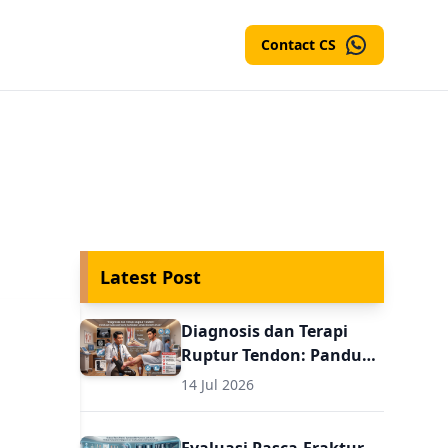
Contact CS
Latest Post
Diagnosis dan Terapi
Ruptur Tendon: Panduan
Evaluasi Pasca
14 Jul 2026
Perbaikan untuk Dokter
Umum