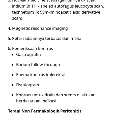
Nuclear medicine scans (gallium Ga 67 scan,
indium In 111-labeled autofagus leucocyte scan,
technetium Tc 99m-iminoacetic acid derivative
scan)
Magnetic resonance imaging
Ketersediaannya terbatas dan mahal
Pemeriksaan kontras
Gastrografin
Barium follow-through
Enema kontras kolerektal
Fistulogram
Kontras untuk drain dan stents dilakukan
berdasarkan indikasi
Terapi Non Farmakologik Peritonitis