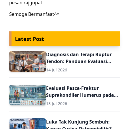
pesan rajgopal
Semoga Bermanfaat^^
Latest Post
Diagnosis dan Terapi Ruptur
Tendon: Panduan Evaluasi
Pasca Perbaikan untuk Dokter
14 Jul 2026
Umum
Evaluasi Pasca-Fraktur
Suprakondiler Humerus pada
Anak: Panduan Komprehensif
13 Jul 2026
Diagnosis dan Terapi Lanjutan
untuk Dokter Umum
Luka Tak Kunjung Sembuh:
Kapan Curiga Osteomielitis?