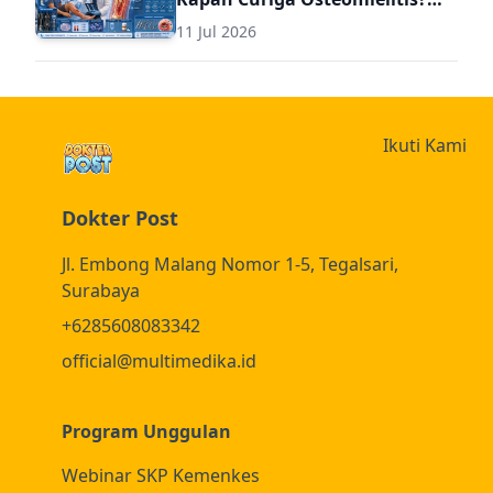
Panduan Komprehensif
11 Jul 2026
Diagnosis dan Terapi
Osteomielitis untuk Dokter
Umum (Termasuk Dosis Obat
Osteomielitis)
Ikuti Kami
Dokter Post
Jl. Embong Malang Nomor 1-5, Tegalsari,
Surabaya
+6285608083342
official@multimedika.id
Program Unggulan
Webinar SKP Kemenkes