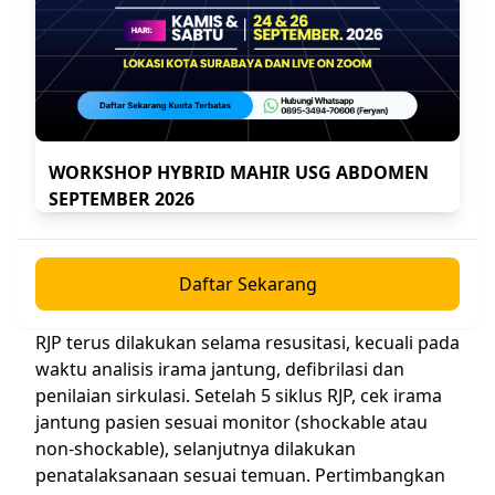
defibrilasi. Defibrilasi non-synchronized
menggunakan energi 360 Joule gelombang
monofasik atau 120-200 Joule gelombang bifasik.
Setelah dilakukan defibrilasi, segera lakukan RJP
sebanyak 5 sikulus. Satu siklus terdiri dari 30
WORKSHOP HYBRID MAHIR USG ABDOMEN
kompresi dada:2 ventilasi. RJP dilakukan jika pada
SEPTEMBER 2026
pasien belum dipasang advanced airway (ETT). Jika
pada pasien telah terpasang ETT, ventilasi
diberikan 8-10 kali/menit sambil terus melakukan
kompresi dada 100 kali/menit.
Daftar Sekarang
RJP terus dilakukan selama resusitasi, kecuali pada
waktu analisis irama jantung, defibrilasi dan
penilaian sirkulasi. Setelah 5 siklus RJP, cek irama
jantung pasien sesuai monitor (shockable atau
non-shockable), selanjutnya dilakukan
penatalaksanaan sesuai temuan. Pertimbangkan