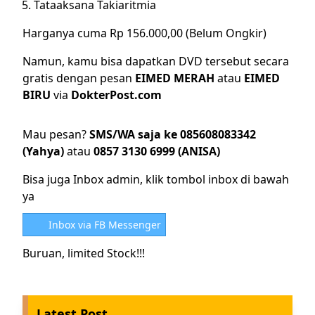
Tataaksana Takiaritmia
Harganya cuma Rp 156.000,00 (Belum Ongkir)
Namun, kamu bisa dapatkan DVD tersebut secara
gratis dengan pesan
EIMED MERAH
atau
EIMED
BIRU
via
DokterPost.com
Mau pesan?
SMS/WA saja ke 085608083342
(Yahya)
atau
0857 3130 6999 (ANISA)
Bisa juga Inbox admin, klik tombol inbox di bawah
ya
Inbox via FB Messenger
Buruan, limited Stock!!!
Latest Post