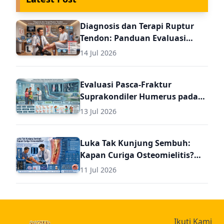
Diagnosis dan Terapi Ruptur
Tendon: Panduan Evaluasi
Pasca Perbaikan untuk Dokter
14 Jul 2026
Umum
Evaluasi Pasca-Fraktur
Suprakondiler Humerus pada
Anak: Panduan Komprehensif
13 Jul 2026
Diagnosis dan Terapi Lanjutan
untuk Dokter Umum
Luka Tak Kunjung Sembuh:
Kapan Curiga Osteomielitis?
Panduan Komprehensif
11 Jul 2026
Diagnosis dan Terapi
Osteomielitis untuk Dokter
Umum (Termasuk Dosis Obat
Osteomielitis)
Ikuti Kami